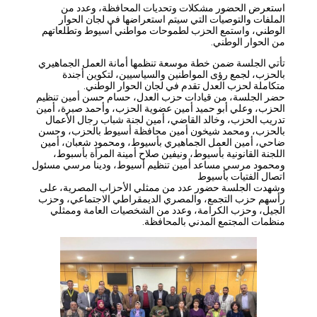
استعرض الحضور مشكلات وتحديات المحافظة، وعدد من
الملفات والتوصيات التي سيتم استعراضها في لجان الحوار
الوطني، واستمع الحزب لطموحات مواطني أسيوط وتطلعاتهم
من الحوار الوطني.
تأتي الجلسة ضمن خطة موسعة تنظمها أمانة العمل الجماهيري
بالحزب، لجمع رؤى المواطنين والسياسيين، لتكوين أجندة
متكاملة لحزب العدل تقدم في لجان الحوار الوطني.
حضر الجلسة، من قيادات حزب العدل، حسام حسن أمين تنظيم
الحزب، وعلي أبو حميد أمين عضوية الحزب، وأحمد صبرة، أمين
تدريب الحزب، وخالد القاضي، أمين لجنة شباب رجال الأعمال
بالحزب، ومحمد شيخون أمين محافظة أسيوط بالحزب، وحسن
ضاحي، أمين العمل الجماهيري بأسيوط، ومحمود شعبان، أمين
اللجنة القانونية بأسيوط، ونيفين صلاح أمينة المرأة بأسبوط،
ومحمود مرسي مساعد أمين تنظيم أسيوط، ودينا مرسي مسئول
اتصال الفتيات بأسيوط
وشهدت الجلسة حضور عدد من ممثلي الأحزاب المصرية، على
رأسهم حزب التجمع، والمصري الديمقراطي الاجتماعي، وحزب
الجيل، وحزب الكرامة، وعدد من الشخصيات العامة وممثلي
منظمات المجتمع المدني بالمحافظة.