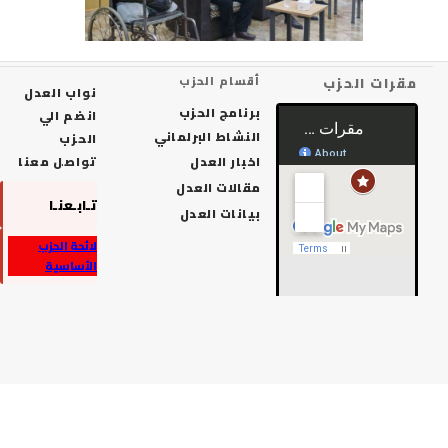
رات الحزب
أقسام الحزب
نواب العدل
برنامج الحزب
انضم الي
النشاط البرلماني
الحزب
اخبار العدل
تواصل معنا
مقالات العدل
تـابـعنـا
بيانات العدل
لائحة الحزب
الأساسية