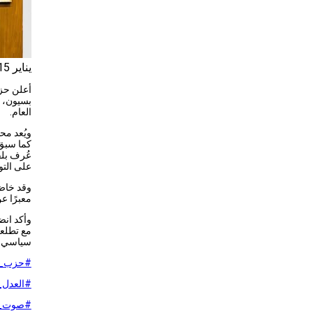
يناير 15, 2026
أعلن حزب
بسيون، 
العام.
ويُعد مح
كما سبق 
عُرف بل
على التو
وقد خاض 
معبرًا ع
وأكد انض
مع تطلعا
سياسي يع
#حزب_ا
#العدل_
#صوت_ا