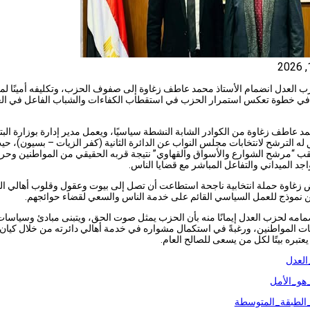
 العدل انضمام الأستاذ محمد عاطف زغاوة إلى صفوف الحزب، وتكليفه أمينًا لم
في خطوة تعكس استمرار الحزب في استقطاب الكفاءات والشباب الفاعل في ال
مد عاطف زغاوة من الكوادر الشابة النشطة سياسيًا، ويعمل مدير إدارة بوزارة الب
له الترشح لانتخابات مجلس النواب عن الدائرة الثانية (كفر الزيات – بسيون)، حي
قب “مرشح الشوارع والأسواق والقهاوي” نتيجة قربه الحقيقي من المواطنين وح
اجد الميداني والتفاعل المباشر مع قضايا الناس.
زغاوة حملة انتخابية ناجحة استطاعت أن تصل إلى بيوت وعقول وقلوب أهالي الد
ن نموذج للعمل السياسي القائم على خدمة الناس والسعي لقضاء حوائجهم.
مامه لحزب العدل إيمانًا منه بأن الحزب يمثل صوت الحق، ويتبنى مبادئ وسياسا
ت المواطنين، ورغبةً في استكمال مشواره في خدمة أهالي دائرته من خلال كيان
تبره بيتًا لكل من يسعى للصالح العام.
لعدل
هو_الأمل
لطبقة_المتوسطة