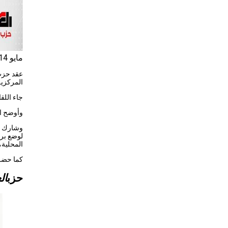
مايو 14, 2024
عقد حزب 
المركزية
جاء اللق
وأوضح ا
وشارك با
لوضع برن
المحلية،
كما حضر 
حزب
ال