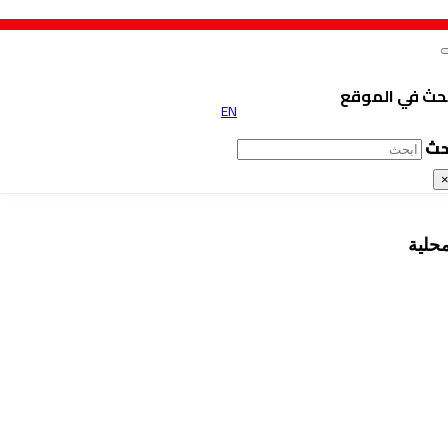
حث في الموقع
EN
حث
محلية