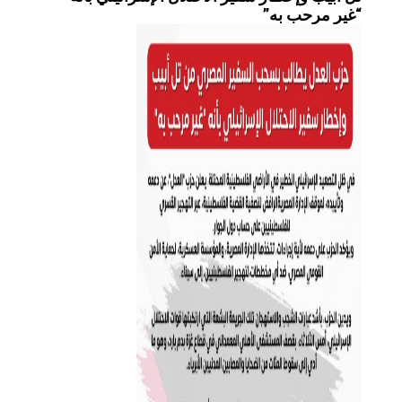
“غير مرحب به”