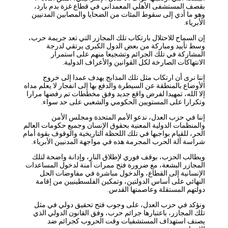
بقصف المستشفى الأهلي المعمداني في قطاع غزة بدم بارد،
وهو ما أدي إلى سقوط المئات من الضحايا والمصابين المدنيين
الأبرياء.
إن السماح للاحتلال بارتكاب تلك المجازر التي تعد جريمة حرب،
وسط تأييد ومباركة من بعض الدول الكبرى يرتقي لدرجة
المشاركة في تلك الجرائم وتشجيعا منهم على استمرار
الانتهاكات الصارخة لكل القوانين والأعراف الدولية.
إننا نرى أن ارتكاب مثل تلك المذابح يهدف عمدا إلى خروج
الأوضاع بالمنطقة عن السيطرة والدفع بها إلى انفجار لا يعلم مداه
إلا الله، تمهيدا لفرض واقع جديد وفق مخططات تم رفضها مرارا
وتكرارا على المستويين الحكومي والشعبي على حد سواء.
إننا في حزب العدل، ندعو الأمم المتحدة ومجلس الأمن
والمنظمات الدولية المعنية بحقوق الإنسان وجميع حكومات العالم
الحر، للقيام بواجبها في تلك اللحظة التاريخية والوقوف بقوة أمام
شراسة آلة الحرب المجرمة هذه في مواجهة المدنيين الأبرياء.
ويطالب الحزب، بوقف فوري لإطلاق النار، وإدانة واضحة لتلك
المجازر البشعة، مع ضرورة فتح ممرات آمنة لدخول المساعدات
الإنسانية إلى القطاع، والدخول مباشرة في مفاوضات الحل
النهائي على أساس الدولتين، وتمكين الفلسطينيين من إقامة
دولتهم المستقلة وعاصمتها القدس.
ونؤكد في حزب العدل، على وجوب فتح تحقيق دولي في مثل
تلك المجازر، باعتبارها جرائم حرب، وفق القانون الدولي الذي
يصنف استهداف المستشفيات وقت الحروب كجرائم ضد