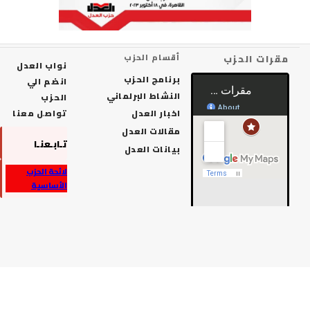
رات الحزب
أقسام الحزب
نواب العدل
برنامج الحزب
انضم الي
النشاط البرلماني
الحزب
اخبار العدل
تواصل معنا
مقالات العدل
تـابـعنـا
بيانات العدل
لائحة الحزب
الأساسية