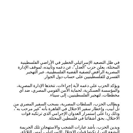
في ظل التصعيد الإسرائيلي الخطير في الأراضي الفلسطينية
المحتلة، يعلن حزب “العدل”، عن دعمه وتأييده، لموقف الإدارة
المصرية الرافض لتصفية القضية الفلسطينية، عبر التهجير
القسري للفلسطينيين على حساب دول الجوار.
ويؤكد الحزب على دعمه لأية إجراءات، تتخذها الإدارة المصرية،
والمؤسسة العسكرية، لحماية الأمن القومي المصري، ضد أي
مخططات، لتهجير الفلسطينيين، إلى سيناء.
ويطالب الحزب، السلطات المصرية، بسحب السفير المصري من
تل أبيب، وإخطار سفير الاحتلال في القاهرة بأنه “غير مرحب به”،
وذلك ردا على استمرار العدوان الإجرامي الذي ترتكبه قوات
الاحتلال، بحق أشقائنا في فلسطين المحتلة.
ويدين الحزب، بأشد عبارات الشجب والاستهجان تلك الجريمة
البشعة التي ارتكبتها قوات الاحتلال الإسرائيلي، أمس الثلاثاء،