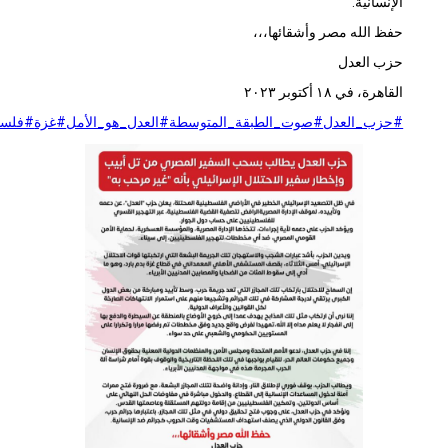
الإنسانية.
حفظ الله مصر وأشقائها،،،
حزب العدل
القاهرة، في ١٨ أكتوبر ٢٠٢٣
#حزب_العدل
#صوت_الطبقة_المتوسطة
#العدل_هو_الأمل
#غزة
#فلسطين