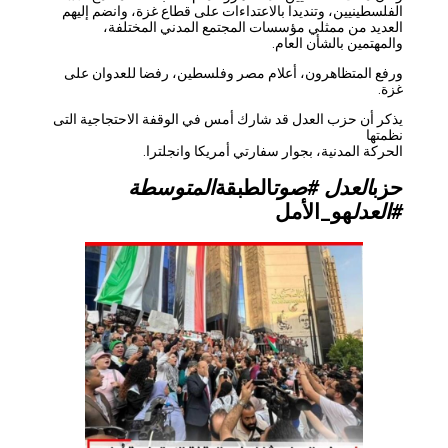
الفلسطينيين، وتنديدا بالاعتداءات على قطاع غزة، وانضم إليهم
العديد من ممثلي مؤسسات المجتمع المدني المختلفة،
والمهتمين بالشأن العام.
ورفع المتظاهرون، أعلام مصر وفلسطين، رفضا للعدوان على
غزة.
يذكر أن حزب العدل قد شارك أمس في الوقفة الاحتجاجية التى
نظمتها
الحركة المدنية، بجوار سفارتي أمريكا وانجلترا.
حزب
العدل #صوت
الطبقة
المتوسطة
#العدل
هو_الأمل