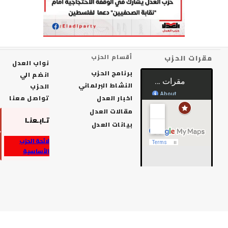
رات الحزب
أقسام الحزب
نواب العدل
برنامج الحزب
انضم الي
النشاط البرلماني
الحزب
اخبار العدل
تواصل معنا
مقالات العدل
تـابـعنـا
بيانات العدل
لائحة الحزب
الأساسية