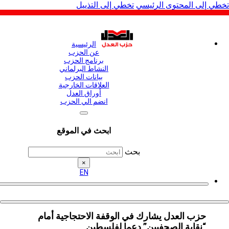
لى المحتوى الرئيسي
تخطي إلى التذييل
الرئيسية
عن الحزب
برنامج الحزب
النشاط البرلماني
بيانات الحزب
العلاقات الخارجية
أوراق العدل
انضم الي الحزب
ابحث في الموقع
بحث
×
EN
حزب العدل يشارك في الوقفة الاحتجاجية أمام
“نقابة الصحفيين” دعما لفلسطين