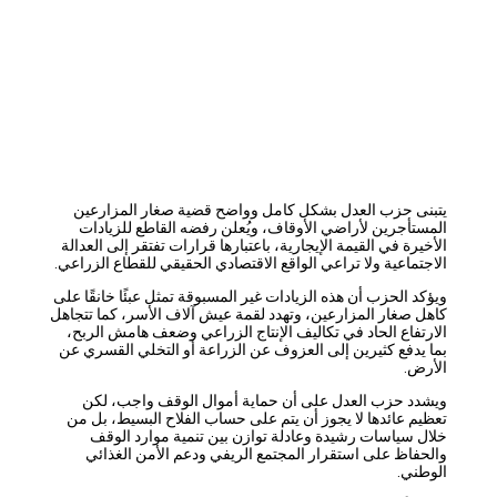
يتبنى حزب العدل بشكل كامل وواضح قضية صغار المزارعين
المستأجرين لأراضي الأوقاف، ويُعلن رفضه القاطع للزيادات
الأخيرة في القيمة الإيجارية، باعتبارها قرارات تفتقر إلى العدالة
الاجتماعية ولا تراعي الواقع الاقتصادي الحقيقي للقطاع الزراعي.
ويؤكد الحزب أن هذه الزيادات غير المسبوقة تمثل عبئًا خانقًا على
كاهل صغار المزارعين، وتهدد لقمة عيش آلاف الأسر، كما تتجاهل
الارتفاع الحاد في تكاليف الإنتاج الزراعي وضعف هامش الربح،
بما يدفع كثيرين إلى العزوف عن الزراعة أو التخلي القسري عن
الأرض.
ويشدد حزب العدل على أن حماية أموال الوقف واجب، لكن
تعظيم عائدها لا يجوز أن يتم على حساب الفلاح البسيط، بل من
خلال سياسات رشيدة وعادلة توازن بين تنمية موارد الوقف
والحفاظ على استقرار المجتمع الريفي ودعم الأمن الغذائي
الوطني.