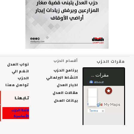
رات الحزب
أقسام الحزب
نواب العدل
برنامج الحزب
انضم الي
النشاط البرلماني
الحزب
اخبار العدل
تواصل معنا
مقالات العدل
تـابـعنـا
بيانات العدل
لائحة الحزب
الأساسية