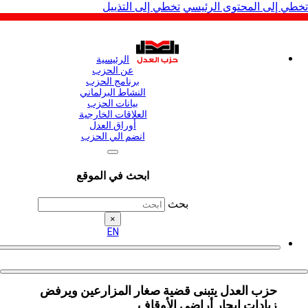
لى المحتوى الرئيسي
تخطي إلى التذييل
الرئيسية
عن الحزب
برنامج الحزب
النشاط البرلماني
بيانات الحزب
العلاقات الخارجية
أوراق العدل
انضم الي الحزب
ابحث في الموقع
بحث
×
EN
حزب العدل يتبنى قضية صغار المزارعين ويرفض
زيادات إيجار أراضي الأوقاف