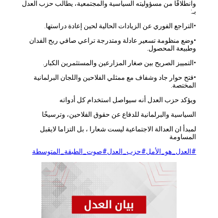
وانطلاقًا من مسؤوليته السياسية والمجتمعية، يطالب حزب العدل
بـ:
•التراجع الفوري عن الزيادات الحالية لحين إعادة دراستها.
•وضع منظومة تسعير عادلة ومتدرجة تراعي صافي ربح الفدان
وطبيعة المحصول.
•التمييز الصريح بين صغار المزارعين والمستثمرين الكبار.
•فتح حوار جاد وشفاف مع ممثلي الفلاحين واللجان البرلمانية
المختصة.
ويؤكد حزب العدل أنه سيواصل استخدام كل أدواته
السياسية والبرلمانية للدفاع عن حقوق الفلاحين، وترسيخًا
لمبدأ ان العدالة الاجتماعية ليست شعارا ، بل التزاما لايقبل
المساومة
#العدل_هو_الأمل
#حزب_العدل
#صوت_الطبقة_المتوسطة