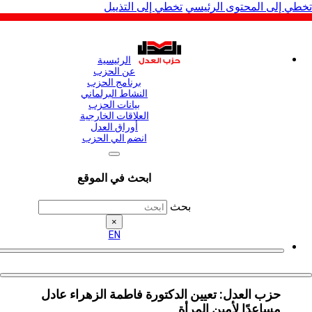
لى المحتوى الرئيسي
تخطي إلى التذييل
الرئيسية
عن الحزب
برنامج الحزب
النشاط البرلماني
بيانات الحزب
العلاقات الخارجية
أوراق العدل
انضم الي الحزب
ابحث في الموقع
بحث
×
EN
حزب العدل: تعيين الدكتورة فاطمة الزهراء عادل
مساعدًا لأمين المرأة