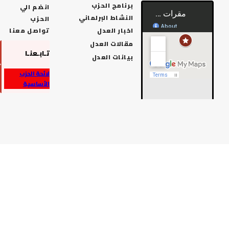
برنامج الحزب
انضم الي
النشاط البرلماني
الحزب
اخبار العدل
تواصل معنا
مقالات العدل
تـابـعنـا
بيانات العدل
لائحة الحزب
الأساسية