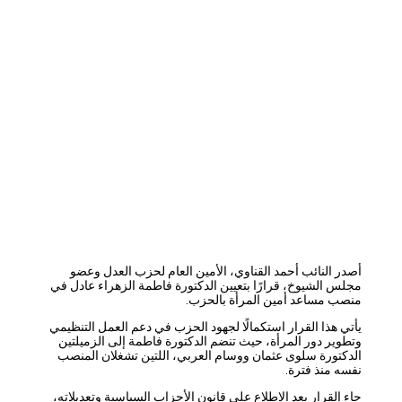
أصدر النائب أحمد القناوي، الأمين العام لحزب العدل وعضو
مجلس الشيوخ، قرارًا بتعيين الدكتورة فاطمة الزهراء عادل في
منصب مساعد أمين المرأة بالحزب.
يأتي هذا القرار استكمالًا لجهود الحزب في دعم العمل التنظيمي
وتطوير دور المرأة، حيث تنضم الدكتورة فاطمة إلى الزميلتين
الدكتورة سلوى عثمان ووسام العربي، اللتين تشغلان المنصب
نفسه منذ فترة.
جاء القرار بعد الاطلاع على قانون الأحزاب السياسية وتعديلاته،