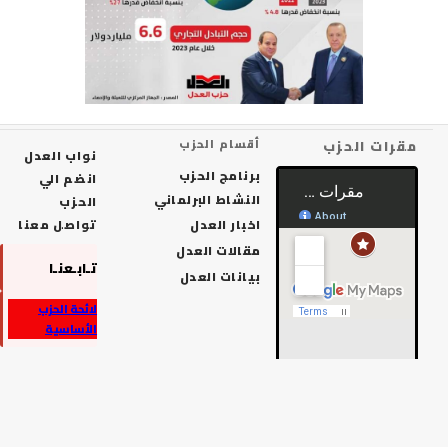
رات الحزب
أقسام الحزب
نواب العدل
برنامج الحزب
انضم الي
النشاط البرلماني
الحزب
اخبار العدل
تواصل معنا
مقالات العدل
تـابـعنـا
بيانات العدل
لائحة الحزب
الأساسية