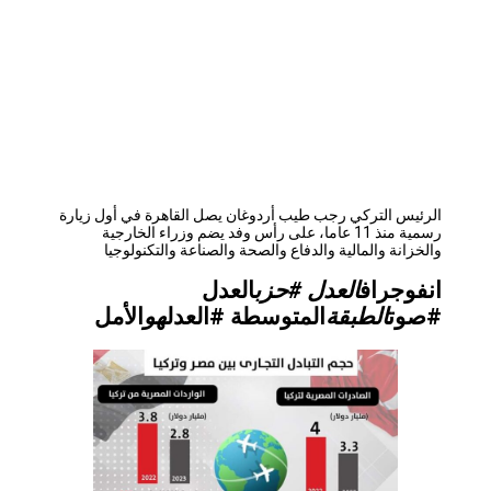
الرئيس التركي رجب طيب أردوغان يصل القاهرة في أول زيارة
رسمية منذ 11 عاما، على رأس وفد يضم وزراء الخارجية
والخزانة والمالية والدفاع والصحة والصناعة والتكنولوجيا
انفوجراف
العدل #حزب
العدل
#صوت
الطبقة
المتوسطة #العدل
هو
الأمل