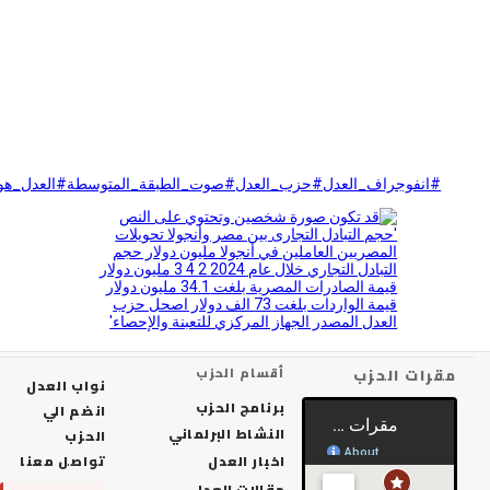
#انفوجراف_العدل
#حزب_العدل
#صوت_الطبقة_المتوسطة
#العدل_هو_الأمل
رات الحزب
أقسام الحزب
نواب العدل
برنامج الحزب
انضم الي
النشاط البرلماني
الحزب
اخبار العدل
تواصل معنا
مقالات العدل