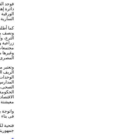
فوجد الف
دائرة إه
الورقية 
السارية،
كما أطلق
ونصف ملي
الترع، و
زراعية و
مجتمعات 
وغيرها م
المصرى ب
الريف ال
الوحدات 
المدارس
الصحى، 
الحكومة
الاقتصاد
معيشتة و
واتوجة ب
فى بناء 
جمهوريتن