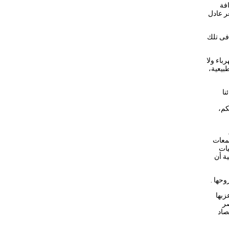
فة
ر عادل
 فى تلك
اء ولا
بيعية،
نا
كم،
جمعات
يات
ية أن
وحها .
عزبها
صر
إقتصاد