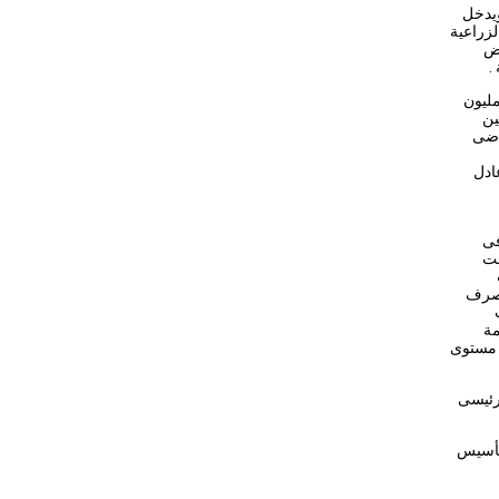
ويدخل
لزراعية
اض
.
مليون
ين
راضى
ادل
يون مواطن فى
مت
لصرف
مة
ن مستوى
رئيسى
ان، لتكون 30 يونيو بداية لتأسيس