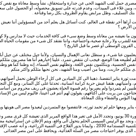
المصرى حمل لقب الشهيد الحى عن جدارة واستحقاق، نشأ وسط معاناة مع نقص كا
، وبين غلاء فى المبيدات، وعدم قدرته على تسويق محصوله، أو الحصول على سع
 بنك التسليف، وظل مرابض يقاوم الظروف بكل رضا وقناعة .
نت أراها أخر نقطة فى العالم، كنت أتسائل هل يعلم أحد من المسؤولين أننا نعيش
ن الأرض ؟
ن ما نعيشه من معاناه وسط وضع سىء فى كافة الخدمات حيث لا مدارس ولا كهرب
فة للشرب ولا رعاية صحية،واجتماعية، واننا نفتقد كل شىء من مقومات الحياة الط
ى القرون الوسطى أو عصر ما قبل التاريخ ؟
 يعلمون عنا شىء، و سنظل نعانى الإهمال والنسيان، ولأننا جيل مختلف عن جيل أبائ
 لطبيعه هذا الوضع، فيجب ان ننتفض نتمرد، علينا إخبارهم أننا هنا مصريون مثلكم
فس الجنسية، ويتكلمون نفس اللغة، وتظلهم نفس السماء، إنه وطننا كما هو وطن
 مثلكم حاربت، ومنا من أصيب ومنا الشهيد، نحن نحبها مثلكم واكثر منكم .
مت ثورة يناير انتفضنا، ذهبنا الى كل الميادين فى كل أرجاء الوطن نحمل أصواتهم،
 وأمنياتهم، هتفنا عيش حرية كرامة انسانية، تحدثنا على كل المنابر، ومع كل الت
نيين لم يتمردوا ولم يضربوا رغم قسوة الحياة يعشون فى ريف محروم من أساس
يحتاجون من يربت على أكتافهم، يقولون لهم أنتم فى أعيننا، فاليوم ليس من الإنسان
هذا البؤس والشقاء وتلك المعاناة.
اير ومعها حلم لم تخمد ثورته، فانتفضوا مع المتمردين ليعيدوا مصر الى هويتها ور
وكانت ثورة 30 يونيو، وتجدد الأمل فى تغير هذا الواقع المرير الذى تعيشة كل قرى مصر و
 ونجد مع الرئيس السيسى الحلم يتحول الى واقع، ويتم الإعلان عن استراتيجية م
ورؤيتها للتنمية المستدامة 2030 ، وايمانا بدور الفلاح فى التنمية الزراعية، و أنه عصب ال
 الذى يوفر احتياجات مصر من السلة الغذائية، ويحافظ على امن مصر الغذائى.