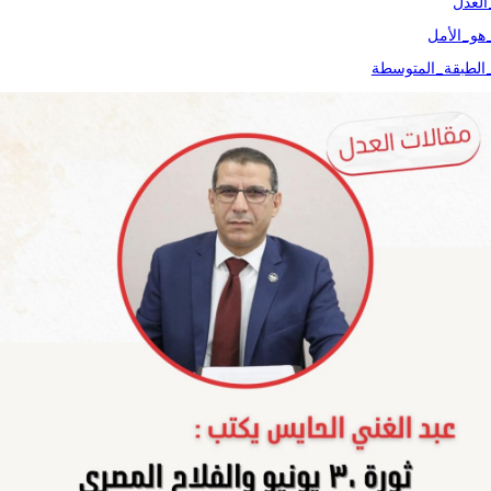
لعدل
هو_الأمل
لطبقة_المتوسطة