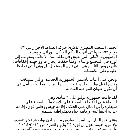
يحتفل الشعب المصري بذكرى حركة الضباط الأحرار في ٢٣
يوليو ١٩٥٢، والتي أنهت الحكم الملكي الوراثي وأسست
الجمهورية الأولي التي نعيش في ظلها منذ ٧٠ عاماً، وتحولت إلى
ثورة في المجتمع والبناء، وكما حققت إنجازات وواجهت إخفاقات؛
فإن دروس التاريخ هي التي تلهم المستقبل بل وهي التي تحافظ
عليه وعلى مكتسباته.
ونحن على أعتاب تأسيس الجمهورية الجديدة، والتي ستنتخب
رئيسها قبل يوليو القادم، فنحن نقدم له هذه المطالب ونأمل في
أن تكون عنوان المرحلة القادمة.
لقد قامت جمهورية يوليو على ٦ مبادئ وهي:
القضاء على الإقطاع، القضاء على الاستعمار، القضاء على
سيطرة رأس المال على الحكم، إقامة جيش وطني قوي، إقامة
عدالة اجتماعية، وإقامة حياة ديمقراطية سليمة.
وغني عن البيان أن المبدأ السادس من مبادئ يوليو قد تعثر تنفيذه،
ولا نتزيد حينما نقول أن ثورة ٢٥ يناير والفترة من ٢٠١١-٢٠١٤
والتي وصفها الرئيس السيسي بأنها كانت فترة عصيبة “اتسمت