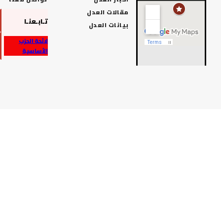
مقالات العدل
تـابـعنـا
بيانات العدل
لائحة الحزب
الأساسية