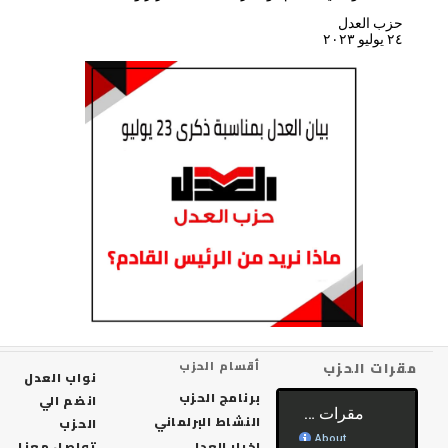
حزب العدل
٢٤ يوليو ٢٠٢٣
رات الحزب
أقسام الحزب
نواب العدل
برنامج الحزب
انضم الي
النشاط البرلماني
الحزب
اخبار العدل
تواصل معنا