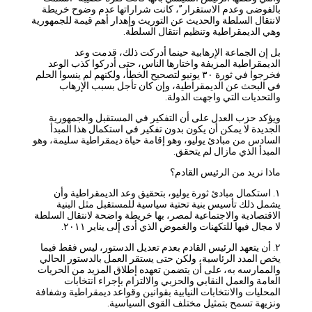
بالفوضى وعدم الاستقرار”، كانت شراراتها عدم وضوح خريطة
لانتقال السلطة والحديث عن التوريث وإهدار أهم قيمة للجمهورية
وهي الديمقراطية وتنظيم انتقال السلطة.
بل إن الجماعة الإرهابية حينما أدركت ذلك، قدمت وعد
الديمقراطية المزيفة واختارها الناس، حتى أدركوا كذب الوعد
فخرجوا في ثورة ٣٠ يونيو لتصحيح الخطأ، ولكنهم لم ينسوا الحلم
في البحث عن الديمقراطية، وإن كان تأجل بسبب الإرهاب
والتحديات التي واجهت الدولة.
ويؤكد حزب العدل على أن التفكير في المستقبل والجمهورية
الجديدة لا يمكن أن يكون بدون تفكير في استكمال هذا المبدأ
السادس من مبادئ يوليو، وهو إقامة حياة ديمقراطية سليمة، وهو
المبدأ الذي مازال لم يتحقق.
ماذا نريد من الرئيس القادم؟
١. استكمال مبادئ ثورة يوليو، بتحقيق وعد الديمقراطية وأن
يشمل ذلك تأسيس بنية تحتية سياسية للمستقبل مثل البنية
الاقتصادية والاجتماعية لمصر، بها خريطة واضحة لانتقال السلطة
لا مجال فيها للتكهنات والغموض الذي أدى إلى يناير ٢٠١١.
٢. أن يتعهد الرئيس القادم بعدم تعديل الدستور، ليس فقط فيما
يخص المدد الرئاسية، ولكن حتى يستقر العمل بالدستور الحالي
والممارسه به، على أن يتضمن تعهده إطلاق المزيد من الحريات
العامة والعمل النقابي والحزبي والالتزام بإجراء انتخابات
المحليات والانتخابات النيابية بقوانين وقواعد ديمقراطية وشفافة
ونزيهة تسمح بتمثيل مختلف القوى السياسية.