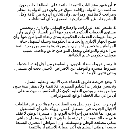
٣. أن يتعهد بفتح الباب للتنمية القائمة على القطاع الخاص دون
منافسة من الدولة، وإقامة سوق حر يكون دور الدولة به منظم
ومراقب لا منافس ومزاحم، وأن تتخارج الدولة من كافة وكل
المشروعات غير الاستراتيجية القصوى بلا أي استثناءات.
٤. تقليص عدد الوزارات، والإصلاح الهيكلي والإداري، وتحسين
مستوى الخدمات الحكومية، ومواجهة أكبر للفساد الإداري. وأن
ترتبط تقييمات الخدمات الحكومية بمدى رضاء المواطن عنها. وأن
يصبح الجهاز الإداري والخدمات الحكومية وسيلة لتسهيل حياة
المواطنين وتحسين أحوالهم، وليس عبء يخصم من رصيد الثقة
بين الدولة والمواطن ويجعل المواطن حانق وغاضب بسبب
موظف حكومي عديم الكفاءة.
٥. رسم خريطة سداد للديون، والتفاوض من أجل إعادة الجدولة
بشروط ميسرة والتوقف عن الاقتراض الأجنبي تحت أي مسمي،
وحتي تنتهي الأزمة الحالية.
٦. وضع خريطة طريق للقضاء على الأمية، وتنظيم النسل،
وتحسين مؤشرات التعليم المصري، فلا تنمية ولا ديمقراطية بدون
مواطن متعلم وبدون التعليم تكون كل المكتسبات مهددة، على
أن تراعي تلك الخطة الواقع الديموغرافي.
إن حزب العدل وهو ينقل هذه المطالب وغيرها؛ يعبر عن تطلعات
الأجيال الجديدة في مستقبل أفضل، ويؤكد على أن المستقبل
مرهون بما نتخذه من إجراءات اليوم، وأن مسيرة الوطن لا تقف
على مصالح ضيقة أو فردية، وإنما هي نتاج تعاون وعمل جماعي
يبتغي مصلحة الوطن ومستقبله، وأن المواطن المصري البسيط
بحسه الوطني السليم هو أكبر ضمانة للاستقرار والتنمية.