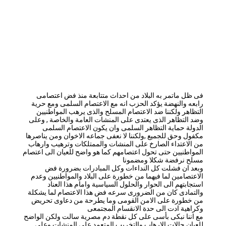
فى ظل ماتمر به البلاد من احداث متتابعة منذ فض اعتصامى
رابعه والنهضة يؤكد الحزب انه مع الاعتصام السلمى ومع حرية
التظاهر ولكننا ضد الاعتصام المسلح والذى يرهب المواطنيين
وضد التظاهر الذى يعتدى على المنشات العامة والخاصة , وعلى
الدولة حماية التظاهر السلمى وان يكون الاعتصام السلمى
مكفول وحق للجميع ,ولكننا لا نعفى جماعه الاخوان ومن يناصرها
من الاعتداء الصارخ على المنشات والممتلكات وترهيب وارهاب
المواطنيين حتى تحول اعتصامهم كما هو واضح للعيان الى اعتصام
مسلح نرفضة شكلا ومضمونا
وبعد ان فشلت كل النداءات وكل المبادرات بضرورة فض
الاعتصامين لما فيهما من خطورة على البلاد والمواطنيين وعدم
استجابتهم الى الحوار والحلول السياسية وامام هذا العناد
والتمادى كان من الضرورى سرعه فض هذا الاعتصام لما يشكلة
من خطورة على الامن القومى وما يطرحة من دعاوى تحريض
وكراهية ادت الى حدة الانقسام المجتمعى
مع اننا نبكى بأسى على كل نقطة دم مصرية سالت ولكن الواضح
للعيان حالات الارهاب والتخريب المتعمد على المنشات وعلى