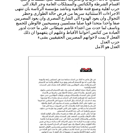
اقسام الشرطة والكنائس والممتلكات العامة وجر البلاد الى
حرب اهلية وصنع فتنة طائفية ونناشد مؤسسة الرئاسة بان تنتهى
الاجراءات الاستثنائية سريعا من فرض حالة الطوارى وحظر
التجوال وان يعود الهدوء الى الشارع المصرى وان يعود المصريين
صفا واحدا متحدا قويا صلبا مسلميين ومسيحيين فالوطن للجميع
وناسف لما حدث من اعتداء غاشم شيطانى على ما حدث لدور
العبادة من كنائس اخواننا الأقباط وعليهم ان يتفهموا ان ذلك
الفعل لا يمت لاخوانهم المصريين الحقيقيين بشىء
حزب العدل
العدل هو الامل