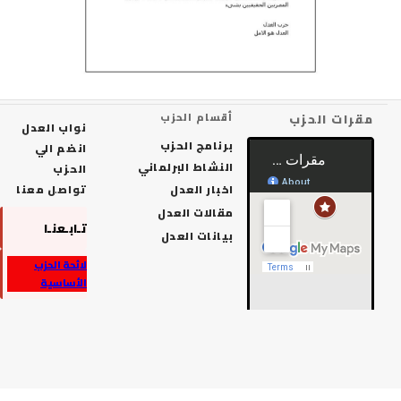
رات الحزب
أقسام الحزب
نواب العدل
برنامج الحزب
انضم الي
النشاط البرلماني
الحزب
اخبار العدل
تواصل معنا
مقالات العدل
تـابـعنـا
بيانات العدل
لائحة الحزب
الأساسية