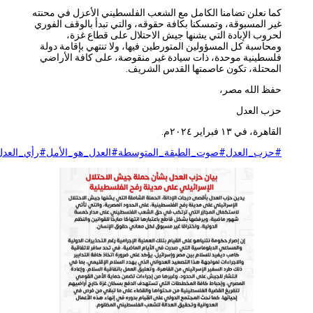
كما نعلن تضامنا الكامل مع الشعب الفلسطيني الأعزل في محنته
غير المسبوقة، وتمسكنا بكافة حقوقه، والتي تبدأ بالوقف الفوري
لحروب الإبادة التي يشنها جيش الاحتلال على قطاع غزة،
ومحاسبة كل المسؤولين المتورطين فيها، ولا تنتهي بإقامة دولة
فلسطينية موحدة، ذات سيادة غير منقوصة، على كافة الأراضي
المحتلة، تكون عاصمتها القدس الشريف.
حفظ الله مصر،
حزب العدل
القاهرة، في ١٣ فبراير ٢٠٢٤م.
#حزب_العدل
#صوت_الطبقة_المتوسطة
#العدل_هو_الأمل
#رأي_العدل