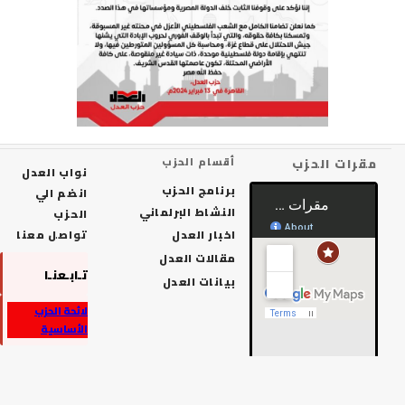
رات الحزب
أقسام الحزب
نواب العدل
برنامج الحزب
انضم الي
النشاط البرلماني
الحزب
اخبار العدل
تواصل معنا
مقالات العدل
تـابـعنـا
بيانات العدل
لائحة الحزب
الأساسية