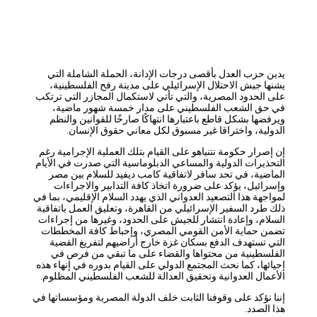
يدين حزب العدل بأقصى درجات الإدانة، الحملة الشاملة التي
يشنها جيش الاحتلال الإسرائيلي على مدينة رفح الفلسطينية،
على الحدود المصرية، والتي تأتي لاستكمال المجازر التي ترتكب
في حق الشعب الفلسطيني على مدار خمسة شهور ماضية،
ويرفضها بشكل قاطع باعتبارها انتهاكًا صارخًا للقوانين والنظم
الدولية، واختراقا غير مسبوق لكل معاني حقوق الإنسان.
إن إصرار حكومة نتنياهو على القيام بتلك العملية الإجرامية رغم
التحذيرات الدولية والمساعي الدبلوماسية التي صدرت في الأيام
الماضية، في تحد سافر لاتفاقية كامب ديفيد للسلام بين مصر
وإسرائيل، يؤكد على ضرورة اتخاذ كافة التدابير والاجراءات
لمواجهة هذا التصعيد العدواني الذي يهدد السلام الإقليمي، بما في
ذلك طرد السفير الإسرائيلي من القاهرة، وتعليق العمل باتفاقية
السلام، وإعادة انتشار للجيش على الحدود، وغيرها من إجراءات
تضمن حماية الأمن القومي المصري، وإحباط كافة المخططات
التي تستهدف الدفع بسكان غزة خارج أراضيهم لتفريغ القضية
الفلسطينية من محتواها والقضاء على ما تبقي من فرص في
إحيائها، كما نحث المجتمع الدولي على القيام بدوره في إنهاء هذه
الأعمال العدوانية وتحقيق العدالة للشعب الفلسطيني المظلوم.
إننا نؤكد على وقوفنا الثابت خلف الدولة المصرية ومؤسساتها في
هذا الصدد.