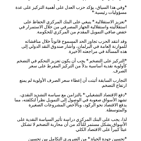
*وفي هذا السياق، يؤكد حزب العدل على أهمية التركيز على عدة
مسؤوليات رئيسية:*
*تعزيز الاستقلالية:* ينبغي على البنك المركزي الحفاظ على
استقلاليته واستقلالية الجهاز المصرفي من خلال الاستمرار في
خفض صافي التمويل المقدم من المركزي للحكومة.
وقد انتقد الحزب تجاوز الحد المسموح قانوناً خلال مناقشاته
للموازنة العامة في البرلمان، وأشار صندوق النقد الدولي إلى
هذه المسألة في مراجعته الأخيرة.
*التركيز على التضخم:* يجب أن يكون تعزيز التحكم في التضخم
كأولوية نقدية أساسية بدلاً من التركيز المفرط على سعر
الصرف.
التجارب السابقة أثبتت أن إعطاء سعر الصرف الأولوية لم يمنع
ارتفاع التضخم.
*دفع الاقتصاد التشغيلي:* بالتزامن مع سياسة التشديد النقدي،
تشهد الأسواق صعوبة في الوصول إلى التمويل نظراً لتكلفته، مما
يدفع الاقتصاد نحو الركود، وبالأخص المشروعات الصغيرة
والمتوسطة.
لذا، يجب على البنك المركزي دراسة تأثير السياسة النقدية على
الأسواق بشكل مستمر للتأكد من أن محاربة التضخم لا تشكل
عبئاً كبيراً على الاقتصاد الكلي.
*تحسين جودة الحياة:* من الضروري التكامل بين تحسين