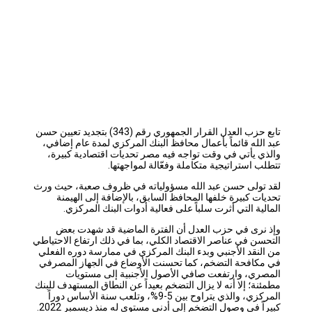
تابع حزب العدل القرار الجمهوري رقم (343) بتجديد تعيين حسن
عبد الله قائماً بأعمال محافظ البنك المركزي لمدة عام إضافي،
والذي يأتي في وقت تواجه فيه مصر تحديات اقتصادية كبيرة،
تتطلب استراتيجية متكاملة وفعّالة لمواجهتها.
لقد تولى حسن عبد الله مسؤولياته في ظروف صعبة، حيث ورث
تحديات كبيرة خلفها المحافظ السابق، بالإضافة إلى الهيمنة
المالية التي أثرت سلباً على فعالية أدوات البنك المركزي.
وإذ
نرى في حزب العدل أن الفترة الماضية قد شهدت بعض
التحسن في عناصر الاقتصاد الكلي، بما في ذلك ارتفاع الاحتياطي
من النقد الأجنبي وبدء البنك المركزي في ممارسة دوره الفعلي
في مكافحة التضخم، كما تحسنت الأوضاع في الجهاز المصرفي
المصري، وارتفعت صافي الأصول الأجنبية إلى مستويات
مطمئنة؛ إلا أنه لا يزال التضخم بعيداً عن النطاق المستهدف للبنك
المركزي، والذي يتراوح بين 5-9%، وتلعب سنة الأساس دوراً
كبيراً في وصول التضخم إلى أدنى مستوى له منذ ديسمبر 2022.