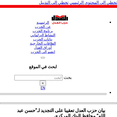
لى المحتوى الرئيسي
تخطي إلى التذييل
الرئيسية
عن الحزب
برنامج الحزب
النشاط البرلماني
بيانات الحزب
العلاقات الخارجية
أوراق العدل
انضم الي الحزب
ابحث في الموقع
بحث
×
EN
بيان حزب العدل تعقيبا على التجديد لـ”حسن عبد
الله” محافظ البنك المركزي