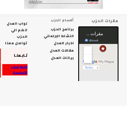
رات الحزب
أقسام الحزب
نواب العدل
برنامج الحزب
انضم الي
النشاط البرلماني
الحزب
اخبار العدل
تواصل معنا
مقالات العدل
تـابـعنـا
بيانات العدل
لائحة الحزب
الأساسية