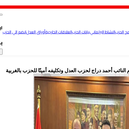
اب
مج الحزب
النشاط البرلماني
بيانات الحزب
العلاقات الخارجية
أوراق العدل
انضم الي الحزب
ب
×
النائب أحمد دراج لحزب العدل وتكليفه أمينًا للحزب بالغربية