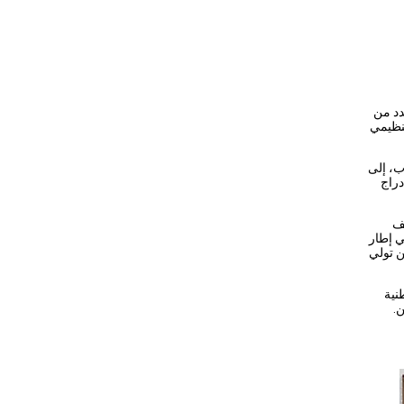
دد من
تنظيمي
ب، إلى
دراج
يف
ي إطار
ن تولي
نية
ن.