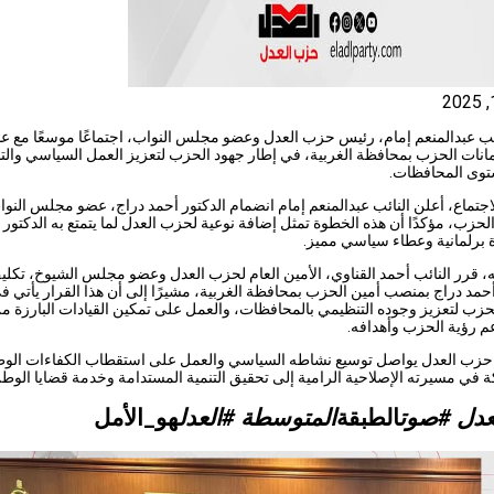
ئب عبدالمنعم إمام، رئيس حزب العدل وعضو مجلس النواب، اجتماعًا موسعًا مع ع
انات الحزب بمحافظة الغربية، في إطار جهود الحزب لتعزيز العمل السياسي وال
وى المحافظات.
اجتماع، أعلن النائب عبدالمنعم إمام انضمام الدكتور أحمد دراج، عضو مجلس النوا
زب، مؤكدًا أن هذه الخطوة تمثل إضافة نوعية لحزب العدل لما يتمتع به الدكتور 
 برلمانية وعطاء سياسي مميز.
، قرر النائب أحمد القناوي، الأمين العام لحزب العدل وعضو مجلس الشيوخ، تكل
أحمد دراج بمنصب أمين الحزب بمحافظة الغربية، مشيرًا إلى أن هذا القرار يأتي ف
ب لتعزيز وجوده التنظيمي بالمحافظات، والعمل على تمكين القيادات البارزة م
م رؤية الحزب وأهدافه.
ن حزب العدل يواصل توسيع نشاطه السياسي والعمل على استقطاب الكفاءات الوط
 في مسيرته الإصلاحية الرامية إلى تحقيق التنمية المستدامة وخدمة قضايا الوط
عدل #صوت
الطبقة
المتوسطة #العدل
هو_الأمل