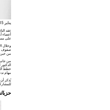
يناير 15, 2025
عقد النا
أعضاء أم
على مست
وخلال ال
صفوف الح
من خبرة
من جانبه
الدكتور 
خطط الحز
مهام تدع
يُذكر أ
للمشاركة
حزب
ال