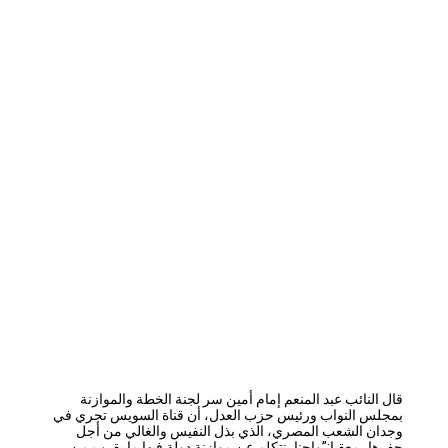
قال النائب عبد المنعم إمام أمين سر لجنة الخطة والموازنة
بمجلس النواب ورئيس حزب العدل، أن قناة السويس تجري في
وجدان الشعب المصري، الذي بذل النفيس والغالي من أجل
حفرها، معقبا:”واحنا بنتكلم عن موازنة دولة فيها ما يقرب من