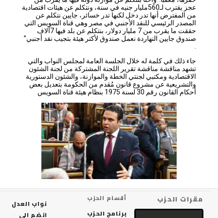
عجز يقترب لـ560مليار جنيه في سنة، ونتكلم عن هيئات اقتصادية
من المفترض أنها تدر دخل لكنها تدر خسائر، جايين نتكلم عن
المصدر الرئيسي للنقد الأجنبي في مصر وهي قناة السويس التي
حققت ما يقرب من 7 مليار دولار، بنتكلم عن بلد فيها 7آلاف
صندوق جايين النهاردة نعمل صندوق لأكتر هيئة بتجيب نقد أجنبي”
.
جاء ذلك في كلمة له خلال الجلسة العامة لمجلس النواب والتي
تشهد مناقشة مناقشة تقرير اللجنة المشتركة من لجنة الشئون
الاقتصادية ومكتبي لجنتي الخطة والموازنة، والشئون الدستورية
والتشريعية عن مشروع قانون مُقدم من الحكومة بتعديل بعض
أحكام القانون رقم 30 لسنة 1975 بنظام هيئة قناة السويس
رات الحزب
أقسام الحزب
نواب العدل
برنامج الحزب
انضم الي