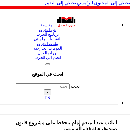
لى المحتوى الرئيسي
تخطي إلى التذييل
الرئيسية
عن الحزب
برنامج الحزب
النشاط البرلماني
بيانات الحزب
العلاقات الخارجية
أوراق العدل
انضم الي الحزب
ابحث في الموقع
بحث
×
EN
النائب عبد المنعم إمام يتحفظ على مشروع قانون
صندوق هيئة قناه السويس