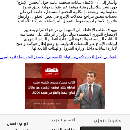
وأشار إلى أن الاكتفاء ببيانات صحفية عامة حول “تحسن الإنتاج”
دون نشر سلاسل زمنية موثقة عبر قنوات دولية يخلق فجوة
معلوماتية، ويضعف إمكانية التحقق المستقل، خاصة في ظل
تحديات تتعلق بتراجع معدلات الإنتاج في بعض الحقول، وارتفاع
فاتورة الاستيراد، وضغوط التمويل المرتبطة بالشركاء الأجانب.
ويهدف طلب الإحاطة إلى التنبيه إلى تراجع الالتزام بمعايير
الإفصاح الدوري المعتمدة دوليًا، وإبراز أثر ذلك على مصداقية
البيانات الرسمية، والدعوة إلى إعادة انتظام النشر الشهري
لبيانات الإنتاج عبر المنصات الدولية، مع وضع إطار حوكمة واضح
لإدارة البيانات داخل وزارة البترول والهيئات التابعة لها.
#نواب_العدل
#خدمتكم_مسئوليتنا
#صوت_الطبقة_المتوسطة
#مجلس_النواب
رات الحزب
أقسام الحزب
نواب العدل
برنامج الحزب