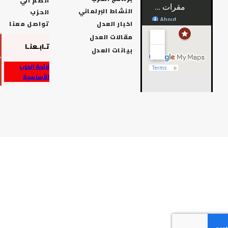
انضم الي
النشاط البرلماني
الحزب
اخبار العدل
تواصل معنا
مقالات العدل
تـابـعنـا
بيانات العدل
لائحة الحزب
الأساسية