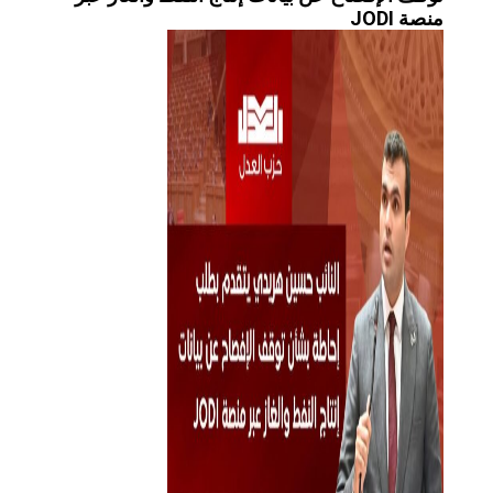
منصة JODI