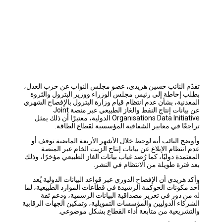
تقدّم النائب حسين هريدي، عضو مجلس النواب عن حزب العدل،
بطلب إحاطة إلى رئيس مجلس الوزراء ووزير البترول والثروة
المعدنية، بشأن عدم انتظام قيام وزارة البترول بالإفصاح الشهري
عن بيانات إنتاج النفط والغاز الطبيعي عبر منصة Joint
Organisations Data Initiative الدولية، معتبرًا أن ذلك يمثل
تراجعًا في معايير الشفافية المؤسسية لقطاع الطاقة.
وأوضح النائب أنه لوحظ خلال الأشهر الأربعة الماضية توقف أو
عدم انتظام الإبلاغ عن بيانات إنتاج الزيت الخام عبر المنصة
المعتمدة دوليًا، كما رُصد غياب بيانات الغاز الطبيعي مؤخرًا، وذلك
بعد فترة طويلة من الانتظام في النشر.
وأكد هريدي أن الإفصاح الدوري عبر قواعد البيانات الدولية يُعد
أحد مكونات الحوكمة الرشيدة في قطاعات الموارد الطبيعية، لما
له من دور في تعزيز مصداقية البيانات الرسمية، ودعم ثقة
الشركاء الدوليين والمؤسسات التمويلية، وتمكين الجهات الرقابية
والتشريعية من متابعة أداء القطاع بشكل موضوعي.