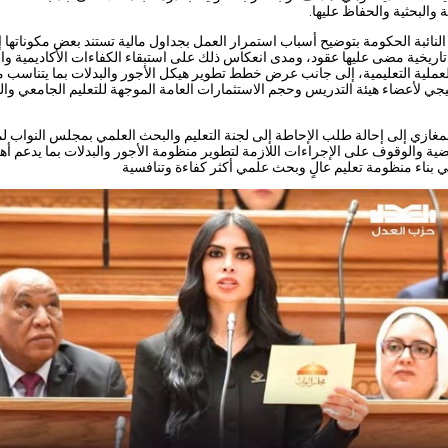
ة والبحثية والحفاظ عليها.
لنائبة الحكومة بتوضيح أسباب استمرار العمل بجداول مالية تستند بعض مكوناتها 
تاريخية مضى عليها عقود، ومدى انعكاس ذلك على استبقاء الكفاءات الأكاديمية وال
عملية التعليمية، إلى جانب عرض خطط تطوير هيكل الأجور والبدلات بما يتناسب م
يجي لأعضاء هيئة التدريس وحجم الاستثمارات العامة الموجهة للتعليم الجامعي وا
غازي إلى إحالة طلب الإحاطة إلى لجنة التعليم والبحث العلمي بمجلس النواب ل
قضية والوقوف على الإجراءات اللازمة لتطوير منظومة الأجور والبدلات بما يدعم أ
ي بناء منظومة تعليم عالٍ وبحث علمي أكثر كفاءة وتنافسية