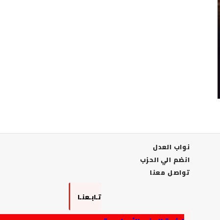
نواب العدل
انضم الي الحزب
تواصل معنا
تـابـعنـا