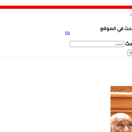
حث في الموقع
EN
حث