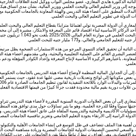
نائبة الدكتورة هايدي المغازي، عضو مجلس النواب ووكيل لجنة العلاقات الخارجي
جه إلى وزير التعليم العالي والبحث العلمي ووزير المالية، بشأن مدى اتساق هيك
البدلات المطبق على أعضاء هيئة التدريس والهيئة المعاونة بالجامعات الحكومية مع
 الدولة في تطوير التعليم العالي والبحث العلمي.
مغازي أن الدولة المصرية تولي اهتمامًا متزايدًا بقطاع التعليم العالي والبحث العل
 أحد الركائز الأساسية لبناء اقتصاد قائم على المعرفة والابتكار، مشيرة إلى أن 
التعليم والبحث العلمي في موازنة العام المالي 2025/2026 بلغ
لنائبة أن تحقيق العائد التنموي المرجو من هذه الاستثمارات الضخمة يظل مرتبطً
لعنصر البشري القائم على العملية التعليمية والبحثية، وفي مقدمتهم أعضاء هيئة ا
المعاونة، باعتبارهم الركيزة الأساسية لإنتاج المعرفة وإعداد الكوادر المؤهلة ودعم
علمي.
لى أن الجداول المالية المنظمة لأوضاع أعضاء هيئة التدريس بالجامعات الحكومية 
 بعض مكوناتها إلى لوائح وتعديلات تاريخية مضى عليها عدة عقود، حيث يستمر ال
 علاوات دورية بقيم مالية محدودة فقدت جزءًا كبيرًا من قيمتها الاقتصادية الفعلي
مغازي إلى أن بعض العلاوات الدورية السنوية المقررة لأعضاء هيئة التدريس تتراو
3 و75 جنيهًا سنويًا وفقًا للدرجة العلمية، وهو ما يثير تساؤلات حول مدى توافق هذه المن
ؤوليات الأكاديمية والبحثية والتدريسية الملقاة على عاتق أعضاء هيئة التدريس، و
لدولة الرامية إلى الارتقاء بجودة التعليم الجامعي وتعزيز تنافسية الجامعات المصر
 أهمية هذا الملف تتضاعف في ظل التوسع في إنشاء الجامعات الأهلية والتكنولوج
، والسعي لتحسين التصنيفات الدولية للجامعات المصرية وزيادة مساهمة البحث ال
ية الاقتصادية، وهي أهداف ترتبط ارتباطًا وثيقًا بقدرة الجامعات على جذب الكفاءا