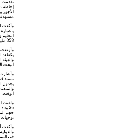
تقدمت ال
إحاطة مو
الأجور و
مستهدفات
وأكدت ال
باعتباره
358 مليار جنيه للتعليم الجامعي والعالي، و173 مليار جنيه للبحث العلمي.
وأوضحت ا
بكفاءة ا
والهيئة 
البحث ال
وأشارت إ
تستند في
والمتضمن
الوقت.
ولفتت ال
6
حجم المس
توجهات ا
وأكدت أن
والدولية
في التنم