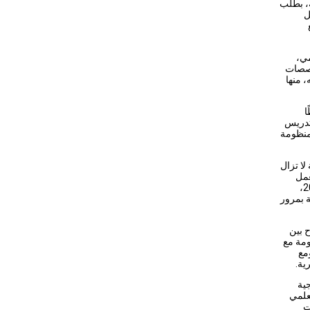
ة، بطلب
ل
مي،
مخصصات
ت نحو 1.043 تريليون جنيه، منها
ا
لتدريس
 منظومة
لا تزال
عمل
بجدول المرتبات والبدلات الوارد باللائحة التنفيذية لقانون تنظيم الجامعات الصادرة عام 2006،
ة بمرور
ح بين
ظومة مع
مع
ية.
ية
علمي
ت