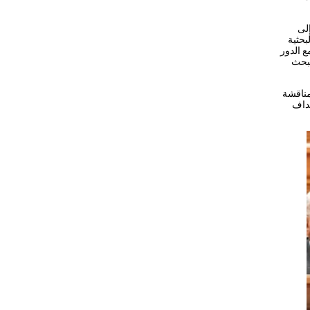
إلى
بحثية
ع الدور
لبحث
مناقشة
هداف