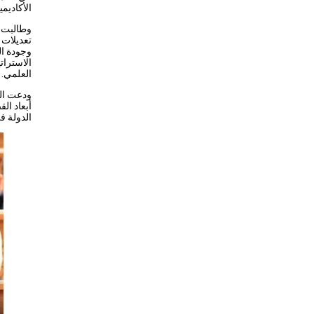
الأكاديمي
وطالبت ا
تعديلات 
وجودة ال
الاسترات
العلمي.
ودعت الم
أبعاد ال
الدولة ف