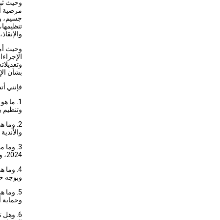
وحيث ثبت
مرضية أو
جسيم، وف
تنظيمها،
والإنقاذ،
وحيث أمر
بشأن الإ
فإنني أت
1. ما ه
وتنظيم ب
2. وما 
والأندية 
2024، ومن الجهة المنوطة بالرقابة على حسن تنفيذه؟
4. وما 
وبوجه خ
5. وما 
وحماية أ
6. وهل 