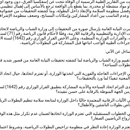
 من التقارير الطبية الرسمية أن الوفاة نتجت عن إسفكسيا الغرق، دون وجود أي
 مواد منشطة أو مخدرة، بما يقطع بأن الواقعة ترجع بالأساس إلى إهمال تنظيمي 
شل منظومة السلامة والإنقاذ داخل البطولة، وما كشفته التحقيقات من عشوائية
 وعدم التناسب بين أعداد المشاركين وإمكانات المسابح، وضعف منظومة الإشرا
ت النيابة العامة بإرسال صورة من التحقيقات إلى وزارة الشباب والرياضة لاتخاذ
وتعديلاته، والقرارات الوزار
جراءات الطبية الواجب اتباعها قبل المشاركة في البطولات الرياضية،
ساءل عن الآتي:
و تقييم وزارة الشباب والرياضة لما كشفته تحقيقات النيابة العامة من قصور شديد ف
طولات السباحة؟
هي الإجراءات العاجلة والفورية التي اتخذتها الوزارة، أو تعتزم اتخاذها، حيال اتحاد ا
المعنية تنفيذًا لما ورد بالتحقيقات؟
3. وما مدى التزام اتحاد السباحة والأندية المشاركة بتطبيق
هي الآليات الرقابية المعتمدة حاليًا داخل الوزارة لمتابعة سلامة تنظيم البطولات الري
اص بطولات الناشئين والأطفال؟
هي الخطوات المستقبلية التي تعتزم الوزارة اتخاذها لضمان عدم تكرار مثل هذه الوق
رواح الرياضيين الصغار؟
تعتزم الوزارة إعادة النظر في منظومة تراخيص البطولات الرياضية، وشروط اعتما