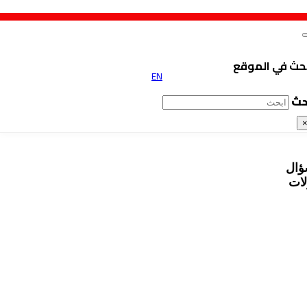
حث في الموقع
EN
حث
ؤال
لات