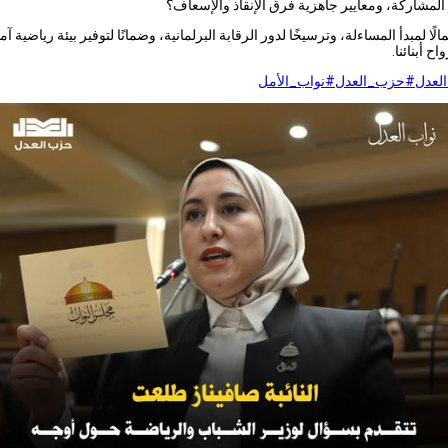
المشاركة، ومعايير جاهزية فرق الإنقاذ والإسعاف؟
لًا لمبدأ المساءلة، وترسيخًا لدور الرقابة البرلمانية، وضمانًا لتوفير بيئة رياضية آم
ح أبنائنا.
لعدل
#حزب_العدل
#نواب_الأمل