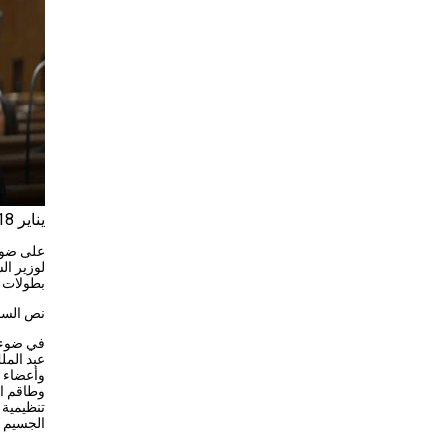
يناير 18, 2026
على ضوء 
لوزير ا
بطولات ا
نص السؤ
في ضوء م
عبد المل
وأعضاء م
وطاقم ال
تنظيمية 
الجسيم ف