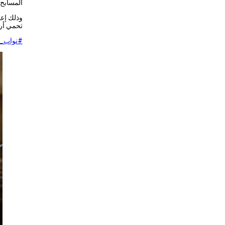
المسابح 
وذلك إعما
تحمي أروا
#نواب_ا