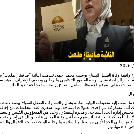
واقعة وفاة الطفل السباح يوسف محمد أحمد، تقدمت النائبة “صافيناز طلعت” ب
لشباب والرياضة بشأن: أوجه القصور التنظيمي والرقابي وضعف الإشراف المؤس
لسباحة، على ضوء واقعة وفاة الطفل السباح يوسف محمد أحمد عبد الملك.
ال:
ا انتهت إليه تحقيقات النيابة العامة بشأن واقعة وفاة الطفل السباح يوسف محمد
ك أثناء مشاركته في إحدى بطولات السباحة، وما أسفرت عنه التحقيقات من إحالة
جلس إدارة اتحاد السباحة، ومديره التنفيذي، وعدد من المسؤولين الفنيين والتنظي
إنقاذ للمحاكمة الجنائية، لتسببهم خطأً في وفاة المجني عليه، وذلك في إطار منظ
افتقرت إلى الحد الأدنى من معايير السلامة والرقابة الواجبة، نتيجة الإهمال والتقص
ي أداء مهامهم،