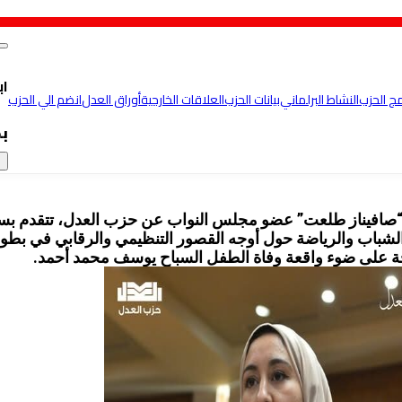
اب
مج الحزب
النشاط البرلماني
بيانات الحزب
العلاقات الخارجية
أوراق العدل
انضم الي الحزب
ب
×
ة “صافيناز طلعت” عضو مجلس النواب عن حزب العدل، تتقدم بس
الشباب والرياضة حول أوجه القصور التنظيمي والرقابي في بطو
ة على ضوء واقعة وفاة الطفل السباح يوسف محمد أحمد.