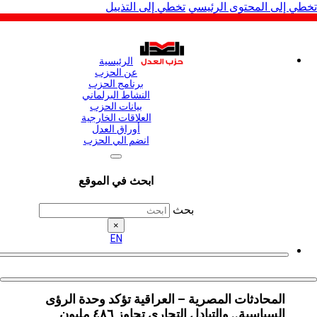
لى المحتوى الرئيسي
تخطي إلى التذييل
الرئيسية
عن الحزب
برنامج الحزب
النشاط البرلماني
بيانات الحزب
العلاقات الخارجية
أوراق العدل
انضم الي الحزب
ابحث في الموقع
بحث
×
EN
المحادثات المصرية – العراقية تؤكد وحدة الرؤى
السياسية.. والتبادل التجاري تجاوز ٤٨٦ مليون