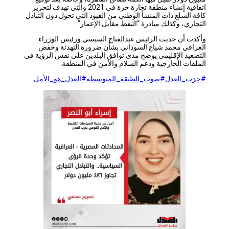
اتفاقية إنشاء منطقة تجارة حرة في 2021 والتي تهدف لتحرير
كافة السلع ذات المنشأ الوطني من القيود التي تحول دون التبادل
التجاري، وكذلك مبادرة “النفط مقابل الإعمار”.
وأكدت أن حديث الرئيس عبدالفتاح السيسي ورئيس الوزراء
العراقي محمد شياع السوداني بشأن ضرورة التهدئة وخفض
التصعيد الإقليمي يوضح مدى توافق البلدين على نفس الرؤية في
الملفات الخارجية ودعم السلام والأمن في المنطقة.
#حزب_العدل
#صوت_الطبقة_المتوسطة
#العدل_هو_الأمل