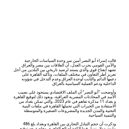
قالت إسراء أبو النصر أمين سر وحدة السياسات الخارجية
والأمن القومي بحزب العدل، أن العلاقات بين مصر والعراق
تشهد انفتاح قوي والذي يستند لرصيد تاريخي بين البلدين من أجل
تعزيز أطر التعاون في مختلف الملفات، وتأكيد القاهرة على
دعمها الدائم والثابت لوحدة العراق وعدم التدخل في شؤونه
الداخلية ودعم العملية السياسية بالعراق.
وأوضحت “أبو النصر” أن الملف الاقتصادي يستحوذ على
نصيب
الأسد في المحادثات المصرية العراقية، ويعود ذلك لتوقيع القاهرة
و بغداد 11 مذكرة تفاهم في عام 2023، والتي تمكن بغداد من
الاستفادة من الخبرات التي تحملها القاهرة في ملفات البنية
التحتية والمدن الجديدة والمشروعات الصغيرة والمتوسطة
والتنمية السياحية.
وذكرت أن حجم التبادل التجاري بين القاهرة وبغداد بلغ 486
مليون دولار تميل فيها الكفة لصالح القاهرة، وخاصة بعد توقيع