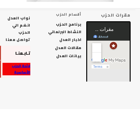
رات الحزب
أقسام الحزب
نواب العدل
برنامج الحزب
انضم الي
النشاط البرلماني
الحزب
اخبار العدل
تواصل معنا
مقالات العدل
تـابـعنـا
بيانات العدل
لائحة الحزب
الأساسية