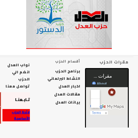
رات الحزب
أقسام الحزب
نواب العدل
برنامج الحزب
انضم الي
النشاط البرلماني
الحزب
اخبار العدل
تواصل معنا
مقالات العدل
تـابـعنـا
بيانات العدل
لائحة الحزب
الأساسية