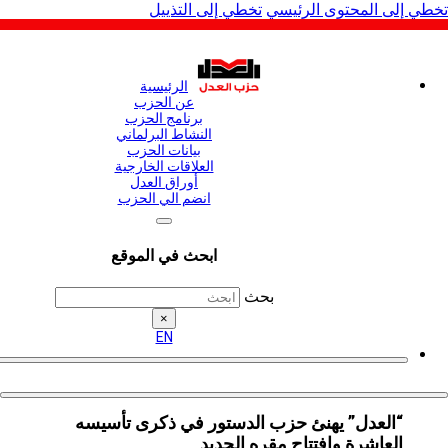
لى المحتوى الرئيسي
تخطي إلى التذييل
الرئيسية
عن الحزب
برنامج الحزب
النشاط البرلماني
بيانات الحزب
العلاقات الخارجية
أوراق العدل
انضم الي الحزب
ابحث في الموقع
بحث
×
EN
“العدل” يهنئ حزب الدستور في ذكرى تأسيسه
العاشرة وافتتاح مقره الجديد