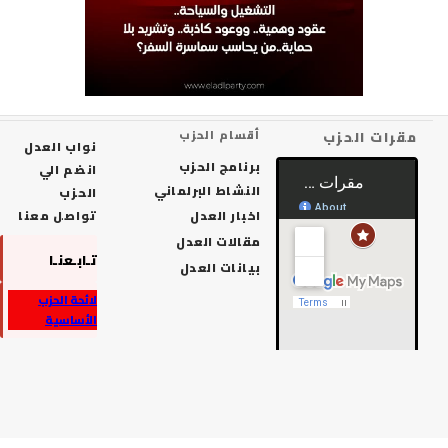
رات الحزب
أقسام الحزب
نواب العدل
برنامج الحزب
انضم الي
النشاط البرلماني
الحزب
اخبار العدل
تواصل معنا
مقالات العدل
تـابـعنـا
بيانات العدل
لائحة الحزب
الأساسية