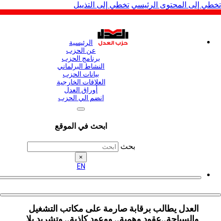
لى المحتوى الرئيسي
تخطي إلى التذييل
الرئيسية
عن الحزب
برنامج الحزب
النشاط البرلماني
بيانات الحزب
العلاقات الخارجية
أوراق العدل
انضم الي الحزب
ابحث في الموقع
بحث
×
EN
العدل يطالب برقابة صارمة على مكاتب التشغيل
والسياحة..عقود وهمية.. ووعود كاذبة.. وتشريد بلا