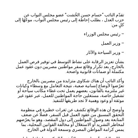
تقدّم النائب “حسام حسن الخُشت” عضو مجلس النواب عن
حزب العدل ، بطلب إحاطة إلى رئيس مجلس النواب، موجّهًا إلى
كلٍ من:
– رئيس مجلس الوزراء
– وزير العمل
– وزير السياحة والآثار
بشأن تعزيز الرقابة على نشاط التوسط في توفير فرص العمل
بالخارج، بعد تكرار وقائع سفر مواطنين مصريين دون عقود عمل
مكتملة أو ضمانات قانونية واضحة.
وأكد النائب أن هناك شكاوى متزايدة من مصريين بالخارج
تعرّضوا لأوضاع إنسانية صعبة، نتيجة التعامل مع وسطاء وكيانات
غير ملتزمة بالقانون، بعضهم يعمل تحت غطاء مكاتب سياحة أو
تشغيل خاصة، مستغلين حاجة المواطنين للعمل، عبر عقود غير
موثقة أو وعود وهمية لا تجد طريقها للتنفيذ.
وأوضح أن هذه الوقائع تكشف عن ثغرات خطيرة في منظومة
التحقق المسبق من عقود العمل قبل السفر، فضلًا عن ضعف
المتابعة بعد وصول المواطنين إلى دول المقصد، وهو ما يعرّضهم
لمخاطر التشريد أو الاستغلال أو مخالفة القوانين المحلية، بما
يمس كرامة المواطن المصري وسمعة الدولة في الخارج.