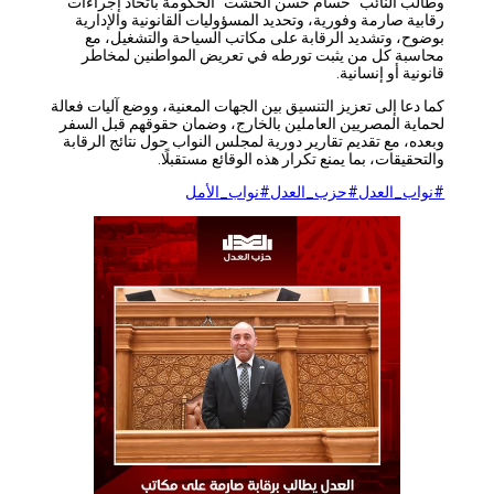
وطالب النائب “حسام حسن الخُشت” الحكومة باتخاذ إجراءات
رقابية صارمة وفورية، وتحديد المسؤوليات القانونية والإدارية
بوضوح، وتشديد الرقابة على مكاتب السياحة والتشغيل، مع
محاسبة كل من يثبت تورطه في تعريض المواطنين لمخاطر
قانونية أو إنسانية.
كما دعا إلى تعزيز التنسيق بين الجهات المعنية، ووضع آليات فعالة
لحماية المصريين العاملين بالخارج، وضمان حقوقهم قبل السفر
وبعده، مع تقديم تقارير دورية لمجلس النواب حول نتائج الرقابة
والتحقيقات، بما يمنع تكرار هذه الوقائع مستقبلًا.
#نواب_العدل
#حزب_العدل
#نواب_الأمل