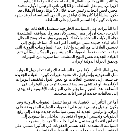
والتأثير الثاني خاص بانتقال السلطة، حيث أنه وفقًا للدستور
الإيراني، يتم نقل السلطة مؤقتًا إلى نائب الرئيس الأول، محمد
مخبر، لحين انتخاب رئيس جديد خلال 50 يومًا، وهذا الانتقال قد
يكون سلسًا إذا كان هناك توافق بين القوى السياسية، أو قد يشهد
تحديات كبيرة إذا استمر الصراع على السلطة.
أما التأثيرات على السياسة الخارجية ستشمل العلاقات مع
الغرب، حيث أن إبراهيم رئيسي كان معروفًا بمواقفه المتشددة
تجاه الولايات المتحدة والاتحاد الأوروبي، وغيابه قد يفتح المجال
أمام قيادة جديدة تتبنى مواقف أكثر اعتدالًا، مما قد يؤدي إلى
تحسين العلاقات مع الغرب وإعادة إحياء المفاوضات النووية التي
توقفت تحت ضغط العقوبات الدولية، ومن الممكن أيضًا أن تتبع
القيادة الجديدة نفس النهج المتشدد، مما سيزيد من التوترات
ويعمق العزلة الدولية لإيران.
وفي إطار التأثير الإقليمي، فالسياسة الإيرانية تجاه دول الجوار،
مثل السعودية وإسرائيل، قد تشهد تغيرات كبيرة. القيادة الجديدة
قد تسعى إلى تحسين العلاقات مع بعض الدول لتخفيف التوترات
الإقليمية، أو قد تتبنى سياسة تصعيدية تزيد من التوترات في
المنطقة. هذا التغير ربما يؤثر على التوازنات الإقليمية وقد يؤدي
إلى تحالفات جديدة أو صراعات متجددة.
أما عن التأثيرات الاقتصادية، فربما تشمل العقوبات الدولية وقد
يكون لرحيل رئيسي تأثير على العقوبات الدولية المفروضة على
إيران، والرئيس الجديد قد يتبنى سياسات جديدة تهدف إلى رفع
العقوبات وتحسين الوضع الاقتصادي الداخلي، ما سيؤدي إلى
انتعاش اقتصادي محتمل. على الجانب الآخر، إذا استمرت
السياسة المتشددة، فقد تستمر العقوبات في التأثير السلبي على
الاقتصاد الإيراني، وما يزيد من التحديات الاقتصادية.