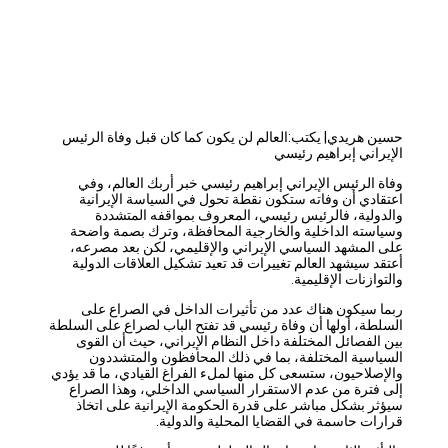
حسين هريدي| يكتب:العالم لن يكون كما كان قبل وفاة الرئيس
الإيراني إبراهيم رئيسي
وفاة الرئيس الإيراني إبراهيم رئيسي خبر أربك العالم، وفي
اعتقادي أن وفاته ستكون نقطة تحول في السياسة الإيرانية
والدولية، فالرئيس رئيسي، المعروف بمواقفه المتشددة
وسياسته الداخلية والخارجية المحافظة، وترك بصمة واضحة
على المشهد السياسي الإيراني والإقليمي، لكن بعد مصرعه،
أعتقد سيشهد العالم تغييرات قد تعيد تشكيل العلاقات الدولية
والتوازنات الإقليمية.
ربما
سيكون هناك عدد من تأثيرات الداخل في الصراع على
السلطة، أولها أن وفاة رئيسي قد تفتح الباب لصراع على السلطة
بين الفصائل المختلفة داخل النظام الإيراني، حيث أن القوى
السياسية المختلفة، بما في ذلك المحافظون والمتشددون
والإصلاحيون، ستسعى كل منها لملء الفراغ القيادي، ما قد يؤدي
إلى فترة من عدم الاستقرار السياسي الداخلي، وهذا الصراع
سيؤثر بشكل مباشر على قدرة الحكومة الإيرانية على اتخاذ
قرارات حاسمة في القضايا المحلية والدولية.