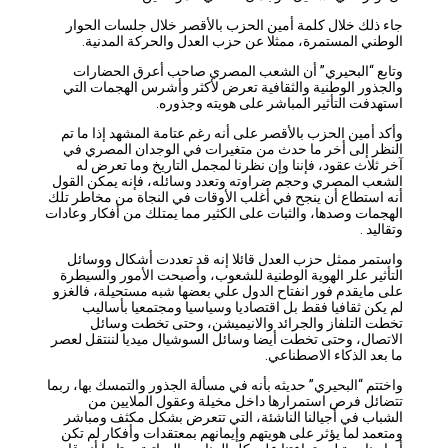
جاء ذلك خلال كلمة أمين الحزب بالأقصر خلال جلسات الحوار
الوطني المستمرة، ممثلا عن حزب العدل والحركة المدنية.
وتابع “البحيري” أن الشعب المصري صاحب أعرق الحضارات
والجذور الوطنية والثقافية تعرض لأكثر وأشرس الهجمات التي
استهدفت التأثير المباشر على هويته وجذوره.
وأكد أمين الحزب بالأقصر على أنه رغم عتامة المشهد إذا ما تم
النظر إلى أخر ما حدث من متغيرات في الوجدان المصري في
آخر ثلاث عقود، فإننا وإن نظرنا لمجمل التاريخ وما تعرض له
الشعب المصري وحجم ضراوته وتعدد وسائله، فإنه يمكن القول
أنه استطاع أن ينجح في أغلب الأوقات في النجاة من مخاطر تلك
الهجمات وصدها، والثبات على الكثير مما يمتلك من أفكار وعادات
وتقاليد .
واستمر ممثل حزب العدل قائلا إنه قد تعددت أشكال ووسائل
التأثير علر الهوية الوطنية للشعوب، وأصبحت الأمور والسيطرة
على مايقدم فور انفتاح الدول علي بعضها شبه مستحيلة، فالغزو
لم يكن ثقافيا فقط بل اقتصاديا وسياسيا ومجتمعيا بأساليب
تخطت التلفاز والجرائد والانيميشن، وحتى تخطت وسائل
الاتصال، وحتى تخطت أيضا وسائل السوشيال ميديا لننتقل لعصر
ما بعد الذكاء الاصطناعي.
واختتم “البحيري” حديثه بأنه في مسألة الجذور والتمسك بها، ربما
تتضائل فرص استمرارها داخل مخيلة وعقول الملايين من
الشباب في أجيالنا الناشئة، التي تتعرض بشكل مكثف ومباشر
ومتعمد لما يؤثر على هويتهم وإيمانهم بمعتقدات وأفكار لم تكن