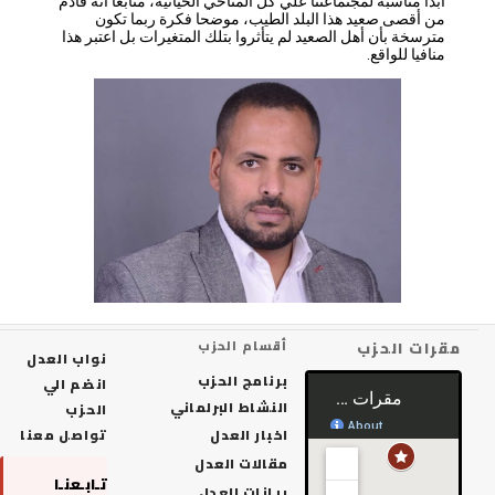
أبدا مناسبة لمجتماعتنا علي كل المناحي الحياتية، متابعا أنه قادم
من أقصى صعيد هذا البلد الطيب، موضحا فكرة ربما تكون
مترسخة بأن أهل الصعيد لم يتأثروا بتلك المتغيرات بل اعتبر هذا
منافيا للواقع.
رات الحزب
أقسام الحزب
نواب العدل
برنامج الحزب
انضم الي
النشاط البرلماني
الحزب
اخبار العدل
تواصل معنا
مقالات العدل
تـابـعنـا
بيانات العدل