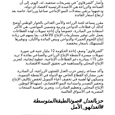
وأشار “الشرقاوي” في تصريحات صحفية، له، اليوم، إلى أن
الصناعة والزراعة هي الأعمدة الرئيسية لاقتصاد أي دولة،
ودعمهما يرتقي بمعدلات النمو الإنتاجي صناعيا وزراعيا، خاصة بعد
ارتفاع أسعار الفائدة.
مقرر مساعد لجنة الزراعة والأمن الغذائي بالحوار الوطني أوضح
كذلك أن قطاعات الدواجن وتربية وتسمين المواشي، هي الأكثر
استفادة من المبادرة، خصوصا وأن إتاحة تمويلات لهذه القطاعات
يعمل على توفير مستلزمات الإنتاج كالأعلاف، بما يسهم في زيادة
إنتاج اللحوم الحمراء والدواجن وبيض المائدة والألبان، وتوفيرها
للمستهلك بأسعار مخفضة.
“الشرقاوي” وصف إتاحة الحكومة 12 مليار جنيه في صورة
تمويلات ميسرة لأنشطة الإنتاج الزراعي والصناعي بفائدة لا تزيد
على 15٪ بمبادرة دعم القطاعات الإنتاجية، خطوة إيجابية، لتعزيز
الإنتاج المحلي والمساهمة في تحقيق التنمية الاقتصادية.
وأكد مساعد رئيس حزب العدل للشئون الزراعية، أن المبادرة
تعزز مشاركة القطاع الخاص مع الدولة في الأنشطة التنموية،
وسيكون لها أهمية في تخفيف أعباء التمويل لخفض تكاليف الإنتاج
وتحفيز التصدير واستدامة النمو الاقتصادي، استهدافًا لتوطين
الإنتاج المحلي، وتعظيم الصادرات، وتعزيز تنافسية المنتجات
المصرية فى الأسواق العالمية.
حزب
العدل #صوت
الطبقة
المتوسطة
#العدل
هو_الأمل