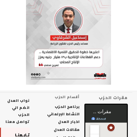
رات الحزب
أقسام الحزب
نواب العدل
برنامج الحزب
انضم الي
النشاط البرلماني
الحزب
اخبار العدل
تواصل معنا
مقالات العدل
تـابـعنـا