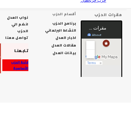
 الحزب
أقسام الحزب
نواب العدل
برنامج الحزب
انضم الي
النشاط البرلماني
الحزب
اخبار العدل
تواصل معنا
مقالات العدل
تـابـعنـا
بيانات العدل
لائحة الحزب
الأساسية