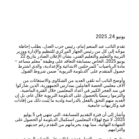
2025
 النائب عبد المنعم إمام، رئيس حزب العدل، بطلب إحاطة
ه إلى كل من رئيس الجهاز المركزي للتنظيم والإدارة ووزير
التربية والتعليم والتعليم الفني، بشأن الإعلان الصادر بتاريخ 22
يونيو 2025، الخاص بمسابقة التعاقد على وظيفة “معلم مساعد –
 الرياضيات” للمرحلتين الابتدائية والإعدادية، والذي اشترط
 المتقدم على “الدبلومة التربوية” ضمن شروط القبول.
ح النائب أنه تلقى العديد من الشكاوى والاستغاثات من
 معلمي الحصة العاملين بمدارس الجمهورية، الذين شاركوا
د العجز الكبير في أعداد المعلمين خلال الفترة الماضية،
زموا رسميًا بالحصول على الدبلومة التربوية خلال عام، بل إن
يد منهم التحق بالفعل بالدراسة ولديه ما يُثبت ذلك من إفادات
وكارنيهات جامعية.
وأشار إلى أن فترة التقديم للمسابقة، التي تنتهي في 5 يوليو
2025، لا تتيح لهؤلاء المعلمين استكمال الدبلومة أو الحصول على
ادة النهائية، مما يهدد بحرمانهم من التقدم رغم جديتهم
زامهم.
 رئيس حزب العدل عدة تساؤلات على الجهات المعنية، من