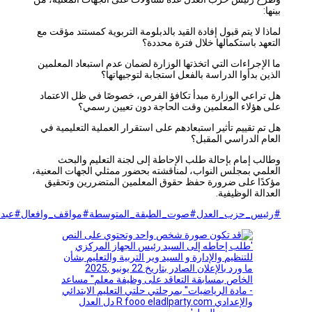
ا لا يتم قبول إفادة القيد بالدبلومة التربوية كمستند مؤقت مع
هد باستكمالها خلال فترة محددة؟
لإجراءات التي اتخذتها الوزارة لضمان عدم استبعاد المعلمين
ن بدأوا الدراسة بالفعل استجابة لتوجيهاتها؟
راعي الوزارة مبدأ تكافؤ الفرص، خصوصًا في ظل الاعتماد
هؤلاء المعلمين وقت الحاجة دون تعيين رسمي؟
م تقييم تأثير استبعادهم على استقرار العملية التعليمية في
م الدراسي المقبل؟
ب إمام بإحالة طلب الإحاطة إلى لجنة التعليم والبحث
مي بمجلس النواب، لمناقشته بحضور ممثلي الجهات المعنية،
ًا على ضرورة حفظ حقوق المعلمين المتضررين وتحقيق
لة الوظيفية.
يس_حزب_العدل
#صوت_الطبقة_المتوسطة
#مواقف_وافعال
#عبدالمنعم_امام