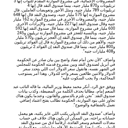
المصروفات الإجمالية، في مشروع الموازنة المقدم للنواب إنها 3
تريليونات و870 مليار جنيه، بينما صندوق النقد قال إنها 4
تريليونات 789 مليار جنيه، ومثل الأجور وتعويضات العاملين، قال
مشروع الموازنة إنها 575 مليار جنيه، وصندوق النقد قال إنها 648
مليار جنيه، والمصروفات الأخرى في مشروع الموازنة 162 مليار
جنيه وقال صندوق النقد إنها 227 مليار جنيه، والإيرادات الأخرى
600 مليار في مشروع الموازنة، بينما قال صندوق النقد إنها 592
مليار جنيه، وبالنسبة للعجز في مشروع الموازنة تريليون و245
مليار جنيه، بينما قال صندوق النقد إن العجز تريليون و570 مليار
جنيه، والأهم من ذلك أن مشروع الموازنة قال إن الفوائد تريليون
و800 مليار جنيه، بينما قال صندوق النقد إن الفوائد 2 تريليون
و408 مليارات جنيه”.
وأضاف “الآن نحن أمام تضاد واضح بين بيان صادر عن الحكومة
في أبريل لصندوق النقد وبين مشروع قدمته الحكومة للمجلس
في الشهر نفسه، هانقول سعر الدولار انت اللي بتحدد سعر
الدولار والاتنين طالعين بسعر واحد للدولار، وهذا أمر يستوجب
المحاكمة، ولا يجب السكوت عليه”.
ووفق حق الرد، أنكر محمد معيط وزير المالية، ما قاله النائب عبد
المنعم إمام، مطالبا بحذف الكلمة من المضبطة، وكذب بيانات
صندوق النقد: “نحن نلتزم بالدستور والقانون، وعندما يكون هناك
تجاوز على بنود الموازنة، الحكومة تطالب بفتح اعتماد إضافي.
نعمل بالشفافية والوضوح”.
وأضاف “صندوق النقد الدولي يكتب اللي عايز يكتبه، هو بيعمل
حساباته براحته، من الممكن أن يكون هناك خلاف في حساب
معدلات التضخم وسعر الفائدة، أرقامنا أدق من صندوق النقد
الدولي، وكثيرا يعدل الصندوق الأرقام بما يتماشى مع الموازنة