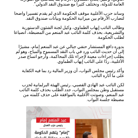
العامة للدولة، ونختلف كثيرا مع صندوق النقد الدولي”.
وساند حزب الأغلبية موقف الحكومة الذي لم يقدم تفسيرا واضحا
لتضارب الأرقام بين ميزانية الحكومة وبيانات صندوق النقد.
وطالب النائب إيهاب الطماوي، وكيل لجنة الشئون الدستورية
والتشريعية، بحذف كلمة النائب عبد المنعم من المضبطة، انصياعا
لطلب الحكومة.
بدوره دافع المستشار حنفي جبالي عن عبد المنعم إمام، مشيرًا
إلى أن حديث النائب ورد في باب النقد المسموح والمباح، وهو لم
يطلب إجراءات معينة لإجراء تلك المحاكمة، وأرجو اتساع صدر
الأغلبية، ردًا على النائب إيهاب الطماوي.
وأكد رئيس مجلس النواب، أن وزير المالية رد بما فيه الكفاية
على ما أثاره النائب.
لكن النائب عبد الهادي القصبي، رئيس الهيئة البرلمانية لحزب
مستقبل وطن بمجلس النواب، جدد الطلب بحذف كلمة النائب
عبد المنعم، وصوتت الأغلبية بالموافقة على حذف كلمته من
مضبطة جلسة النواب.