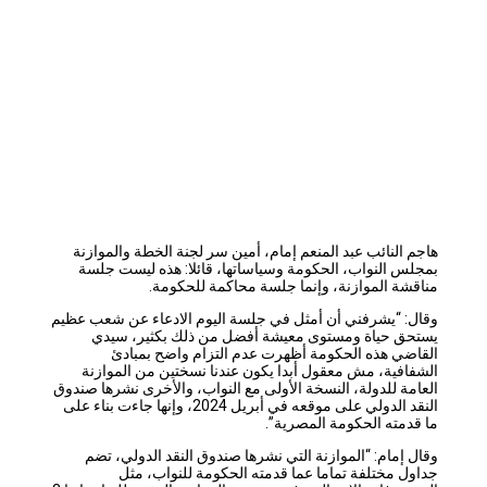
هاجم النائب عبد المنعم إمام، أمين سر لجنة الخطة والموازنة
بمجلس النواب، الحكومة وسياساتها، قائلا: هذه ليست جلسة
مناقشة الموازنة، وإنما جلسة محاكمة للحكومة.
وقال: “يشرفني أن أمثل في جلسة اليوم الادعاء عن شعب عظيم
يستحق حياة ومستوى معيشة أفضل من ذلك بكثير، سيدي
القاضي هذه الحكومة أظهرت عدم التزام واضح بمبادئ
الشفافية، مش معقول أبدا يكون عندنا نسختين من الموازنة
العامة للدولة، النسخة الأولى مع النواب، والأخرى نشرها صندوق
النقد الدولي على موقعه في أبريل 2024، وإنها جاءت بناء على
ما قدمته الحكومة المصرية”.
وقال إمام: “الموازنة التي نشرها صندوق النقد الدولي، تضم
جداول مختلفة تماما عما قدمته الحكومة للنواب، مثل