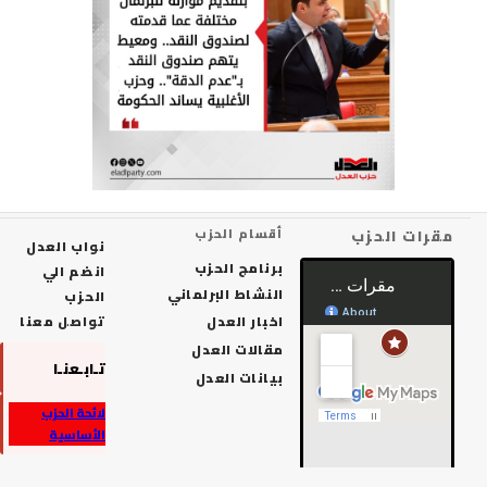
رات الحزب
أقسام الحزب
نواب العدل
برنامج الحزب
انضم الي
النشاط البرلماني
الحزب
اخبار العدل
تواصل معنا
مقالات العدل
تـابـعنـا
بيانات العدل
لائحة الحزب
الأساسية