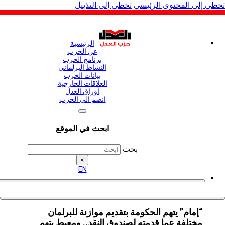
لى المحتوى الرئيسي
تخطي إلى التذييل
الرئيسية
عن الحزب
برنامج الحزب
النشاط البرلماني
بيانات الحزب
العلاقات الخارجية
أوراق العدل
انضم الي الحزب
ابحث في الموقع
بحث
×
EN
“إمام” يتهم الحكومة بتقديم موازنة للبرلمان
مختلفة عما قدمته لصندوق النقد.. ومعيط يتهم