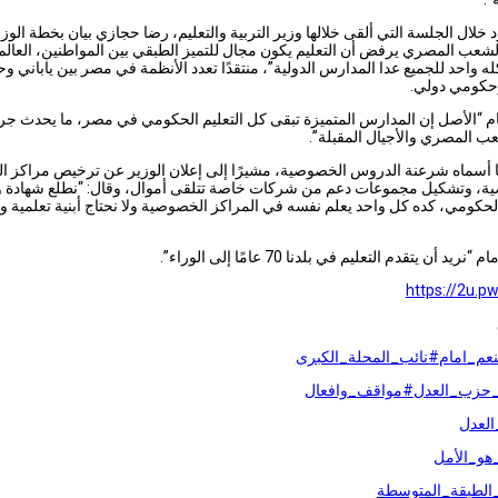
خلال الجلسة التي ألقى خلالها وزير التربية والتعليم، رضا حجازي بيان بخطة الوزا
شعب المصري يرفض أن التعليم يكون مجال للتميز الطبقي بين المواطنين، العالم
كله واحد للجميع عدا المدارس الدولية”، منتقدًا
تعدد الأنظمة في مصر بين ياباني 
حكومي دولي.
م “الأصل إن المدارس المتميزة تبقى كل التعليم الحكومي في مصر، ما يحدث جر
 المصري والأجيال المقبلة”.
ا أسماه شرعنة الدروس الخصوصية، مشيرًا إلى إعلان الوزير عن ترخيص مراكز 
ة، وتشكيل مجموعات دعم من شركات خاصة تتلقى أموال، وقال: “نطلع شهادة و
الحكومي، كده كل واحد يعلم نفسه في المراكز الخصوصية ولا نحتاج أبنية تعلمية ول
نريد أن يتقدم التعليم في بلدنا 70 عامًا إلى الوراء”.
https://2u.p
نعم_امام
#نائب_المحلة_الكبرى
حزب_العدل
#مواقف_وافعال
لعدل
هو_الأمل
لطبقة_المتوسطة