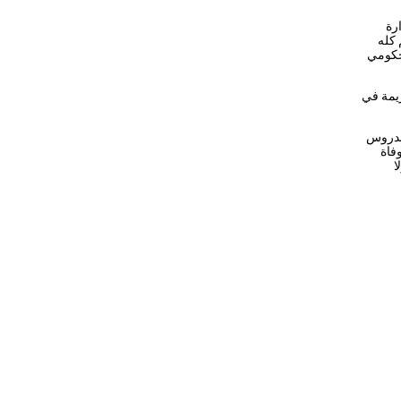
رة
 كله
وحكومي
يمة في
الدروس
فاة
ا