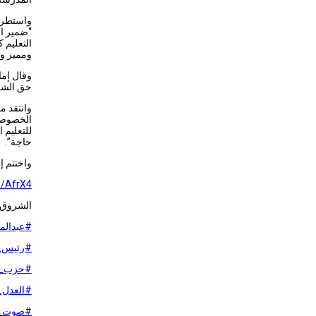
واستطرد 
“ضمير ال
التعليم 
ومميز و
وقال إما
حق الشعب
وانتقد م
الخصوصي
للتعليم 
حاجة”.
واختتم إمام “
w/AfrX4
الشروق
#عبدالم
#رئيس_
#حزب_ا
#العدل_
#صوت_ا