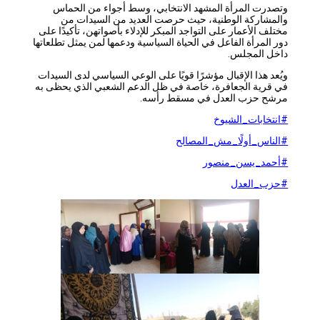
وتصدرت المرأة المشهد الانتخابي، وسط أجواء من الحماس
والمشاركة الوطنية، حيث حرصت العديد من السيدات من
مختلف الأعمار على التواجد المبكر للإدلاء بأصواتهن، تأكيدًا على
دور المرأة الفاعل في الحياة السياسية ودعمها لمن يمثل تطلعاتها
داخل المجلس.
ويُعد هذا الإقبال مؤشرًا قويًا على الوعي السياسي لدى السيدات
في قرية الجعافرة، خاصة في ظل الدعم الشعبي الذي يحظى به
مرشح حزب العدل في مسقط رأسه.
#انتخابات_الشيوخ
#الناس_أولًا_مش_المصالح
#أحمد_يسن_منصور
#حزب_العدل