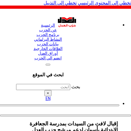
لى المحتوى الرئيسي
تخطي إلى التذييل
الرئيسية
عن الحزب
برنامج الحزب
النشاط البرلماني
بيانات الحزب
العلاقات الخارجية
أوراق العدل
انضم الي الحزب
ابحث في الموقع
بحث
×
EN
إقبال لافت من السيدات بمدرسة الجعافرة
الابتدائية بأسوان لدعم مرشح حزب العدل