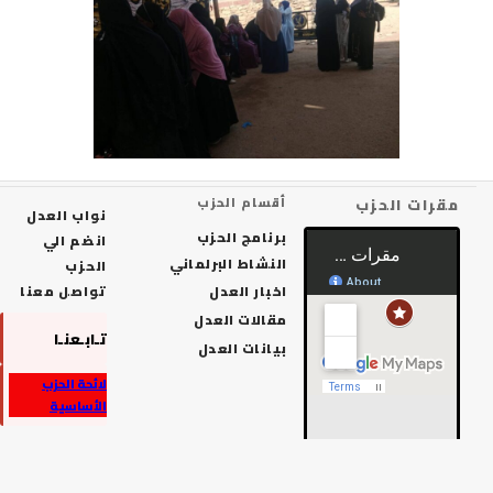
رات الحزب
أقسام الحزب
نواب العدل
برنامج الحزب
انضم الي
النشاط البرلماني
الحزب
اخبار العدل
تواصل معنا
مقالات العدل
تـابـعنـا
بيانات العدل
لائحة الحزب
الأساسية