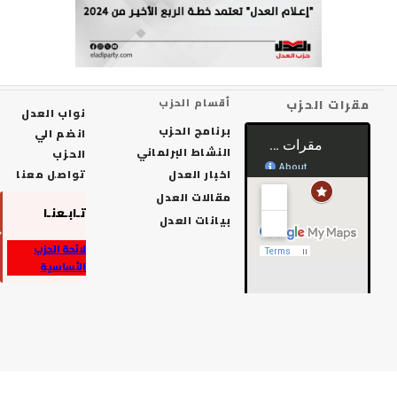
رات الحزب
أقسام الحزب
نواب العدل
برنامج الحزب
انضم الي
النشاط البرلماني
الحزب
اخبار العدل
تواصل معنا
مقالات العدل
تـابـعنـا
بيانات العدل
لائحة الحزب
الأساسية