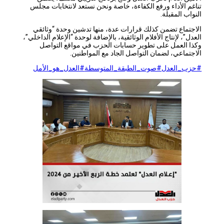
تناغم الأداء ورفع الكفاءة، خاصة ونحن نستعد لانتخابات مجلس
النواب المقبلة.
الاجتماع تضمن كذلك قرارات عدة، منها تدشين وحدة “وثائقي
العدل”، لإنتاج الأفلام الوثائقية، بالإضافة لوحدة “الإعلام الداخلي”،
وكذا العمل على تطوير حسابات الحزب في مواقع التواصل
الاجتماعي، لضمان التواصل الجاد مع المواطنين.
#حزب_العدل
#صوت_الطبقة_المتوسطة
#العدل_هو_الأمل