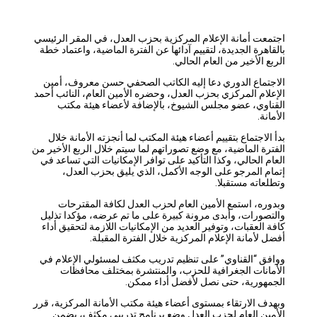
اجتمعت أمانة الإعلام المركزية بحزب العدل، في المقر الرئيسي
بالقاهرة الجديدة، لتقييم آدائها عن الفترة الماضية، واعتماد خطة
الربع الأخير من العام الحالي.
الاجتماع الدوري دعا إليه الكاتب الصحفي حسن معروف، أمين
الإعلام المركزي بحزب العدل، وحضره الأمين العام، النائب أحمد
القناوي، عضو مجلس الشيوخ، بالإضافة لأعضاء هيئة مكتب
الأمانة.
بدأ
الاجتماع بتقييم أعضاء هيئة المكتب لما أنجزته الأمانة خلال
الفترة الماضية، مع وضع تصوراتهم لما سيتم خلال الربع الأخير من
العام الحالي، وكذا التأكيد على توافر الإمكانيات التي تساعد في
إتمام المرجو على الوجه الأكمل، الذي يليق بحزب العدل،
وتطلعاته مستقبلا.
وبدوره، استمع الأمين العام لحزب العدل لكافة المقترحات
والتصورات، وأبدى مرونة كبيرة على ما تم عرضه، مؤكدا تذليل
كافة العقبات، وتوفير العديد من الإمكانيات اللازمة لتحقيق أداء
أفضل لأمانة الإعلام المركزية خلال الفترة المقبلة.
ووافق “القناوي” على تنظيم تدريب مكثف لمسئولي الإعلام في
الأمانات الجغرافية للحزب، والمنتشرة بمختلف محافظات
الجمهورية، حتى نصل لأفضل أداء ممكن.
وبهدف الارتقاء بمستوى أعضاء هيئة مكتب الأمانة المركزية، قرر
الأمين العام لحزب العدل وضع برنامج تدريبي مكثف، يضمن