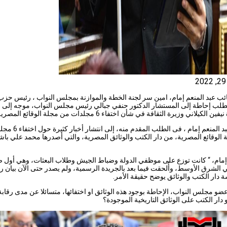
ائب عبد المنعم إمام، امين سر لجنة الخطة والموازنة بمجلس النواب ، رئيس حزب
بطلب إحاطة إلى المستشار الدكتور حنفي جبالي رئيس مجلس النواب، موجه إلى
ن الكيلاني وزيرة الثقافة في شأن اختفاء 6 مجلدات من مجلة الوقائع المصرية
وأشار عبد المنعم إمام ، فى الطلب المقدم منه، إ
الوقائع المصرية، من دار الكتب والوثائق المصرية، والتي أصدرها محمد علي باش
مام، “ كانت توزع على موظفي الدولة وضباط الجيش وطلاب البعثات، وهي أول 
 الشرق الأوسط، وأُلحقت فيما بعد بالجريدة الرسمية، ولم يصدر حتى الآن بيان
 دار الكتب والوثائق يوضح حقيقة الأمر.
و مجلس النواب، الإحاطة بوجود هذه الوثائق او اختفائها، متسائلا عن مدى رقابة
و دار الكتب على الوثائق التاريخية الموجودة؟