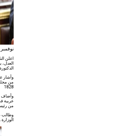
نوفمبر 29, 2022
اعلن الن
العدل، 
الدكتورة نيفي
من مجلة 
1828
وأضاف إ
عربية في
من رئيسة
وطالب عض
الوزارة 