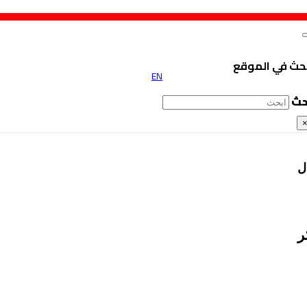
حث في الموقع
EN
حث
ل
ر