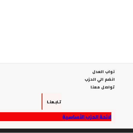
نواب العدل
انضم الي الحزب
تواصل معنا
تـابـعنـا
لائحة الحزب الأساسية