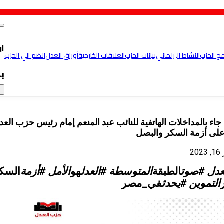
اب
مج الحزب
النشاط البرلماني
بيانات الحزب
العلاقات الخارجية
أوراق العدل
انضم الي الحزب
ب
×
جاء بالمداخلات الهاتفية للنائب عبد المنعم إمام رئيس حزب العد
 على أزمة السكر والبصل
20
عدل #صوت
الطبقة
المتوسطة #العدل
هو
الأمل #أزمة
السك
التموين #يحدث
في_مصر