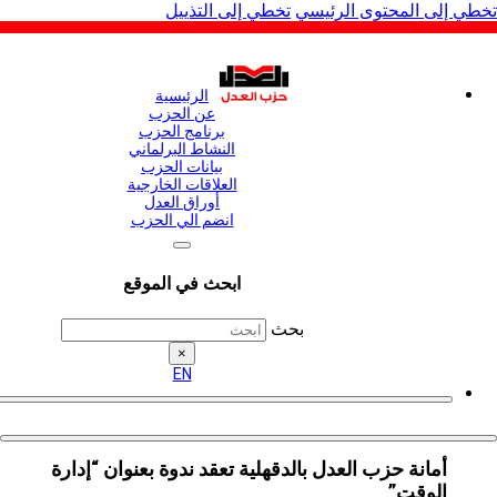
لى المحتوى الرئيسي
تخطي إلى التذييل
الرئيسية
عن الحزب
برنامج الحزب
النشاط البرلماني
بيانات الحزب
العلاقات الخارجية
أوراق العدل
انضم الي الحزب
ابحث في الموقع
بحث
×
EN
أمانة حزب العدل بالدقهلية تعقد ندوة بعنوان “إدارة
الوقت”