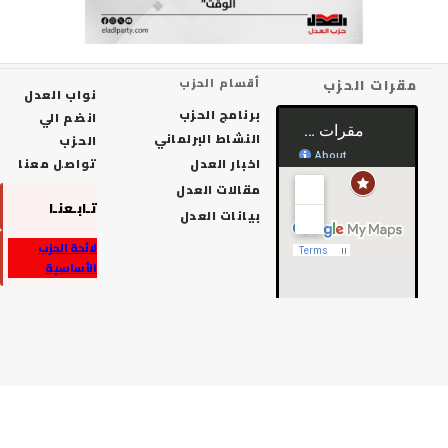
رات الحزب
أقسام الحزب
نواب العدل
برنامج الحزب
انضم الي
النشاط البرلماني
الحزب
اخبار العدل
تواصل معنا
مقالات العدل
تـابـعنـا
بيانات العدل
لائحة الحزب
الأساسية