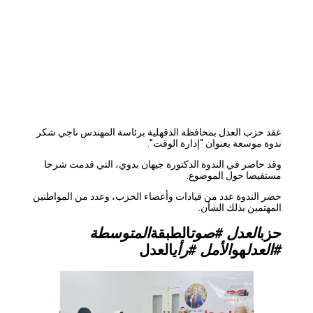
عقد حزب العدل بمحافظة الدقهلية برئاسة المهندس ناجي شكر
ندوة موسعة بعنوان “إدارة الوقت”.
وقد حاضر في الندوة الدكتورة جيهان بدوي، التي قدمت شرحا
مستفيضا حول الموضوع.
حضر الندوة عدد من قيادات وأعضاء الحزب، وعدد من المواطنين
المهتمين بذلك الشأن.
حزب
العدل #صوت
الطبقة
المتوسطة
#العدل
هو
الأمل #رأي
العدل