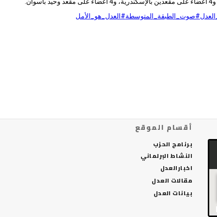
وحيد بأسوان.
لعدل
#صوت_الطبقة_المتوسطة
#العدل_هو_الأمل
أقسام الموقع
برنامج الحزب
النشاط البرلماني
اخبارالعدل
مقالات العدل
بيانات العدل