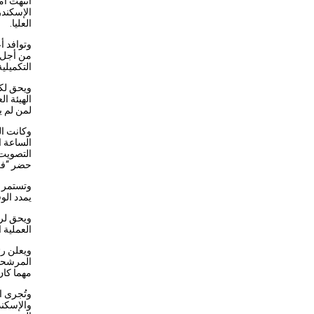
انتهت أم
الإسكندر
العليا.
وتوافد 
من أجل ا
التكميلي
ويحق
لك
لمن لم ي
وكانت ال
التصويت.
حضر “في 
وتستمر ع
يمدد الو
ويحق لرئ
العملية ا
ويعلن رئ
المرشحي
مهما كان