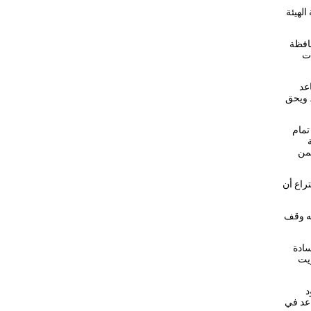
الهيئة
افظة
ات
عد
هيئة العليا كلٌ في محافظته، شريطة أن يكون مسددًا لاشتراك العضوية حتى العام 2024. ويحق
تمام
ية
بمن
راع أن
له وقف
سادة
يت
نود
مستوى ثلاث محافظات، حيث ترشح 4 أعضاء على 3 مقاعد في