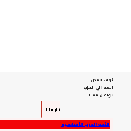
نواب العدل
انضم الي الحزب
تواصل معنا
تـابـعنـا
لائحة الحزب الأساسية