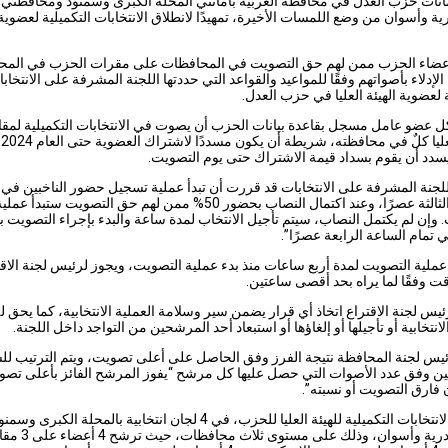
انات حزب العدل في محافظة الغربية بأمانتي المحلة الكبرى وسمنود ومحافظتي
ية وأسوان من وضع اللمسات الأخيرة، تمهيدًا لانطلاق الانتخابات التكميلية لعضوية 
أعضاء الحزب ممن لهم حق التصويت في المحافظات على مقرات الحزب في المح
لإدلاء بأصواتهم وفقًا للمواعيد والقواعد التي حددتها اللجنة المشرفة على الانتخاب
ة لعضوية الهيئة العليا في حزب العدل.
ل عضو عامل مسجل بقاعدة بيانات الحزب أن يصوت في الانتخابات التكميلية لمقا
ال
سدد أن يقوم بسداد قيمة الاشتراك حتى يوم التصويت.
لجنة المشرفة على الانتخابات قد قررت أن تبدأ عملية تسجيل حضور الناخبين في 
الساعة الثالثة عصرًا، وعند اكتمال النصاب بحضور 50% ممن لهم حق التصويت ستبدأ عمل
 وإن لم يكتمل النصاب، سيتم تأجيل الانتخاب لمدة ساعة والبدء بإجراء التصويت 
تمام الساعة الرابعة عصرًا”.
ملية التصويت لمدة أربع ساعات منذ بدء عملية التصويت، ويجوز لرئيس لجنة الاقت
قت وفقًا لما يراه بحد أقصى ساعتين.
يس لجنة الاقتراع اتخاذ أي قرار يضمن سير وسلامة العملية الانتخابية، كما يحق 
لانتخابية أو تأجيلها أو إلغاؤها أو استبعاد أحد المرشحين من التواجد داخل اللجنة.
يس لجنة المحافظة نتيجة الفرز وفق الحاصل على أعلى تصويت، ويتم الترتيب لل
ن وفق عدد الأصوات التي حصل عليها كل مرشح “يفوز المرشح الفائز بأعلى تصو
 فارق التصويت أو نسبته”.
وتُجرى الانتخابات التكميلية للهيئة العليا للحزب، في 4 لجان انتخابية بالمحلة الكبرى وسم
والإسكندرية وأسوان، وذلك على 