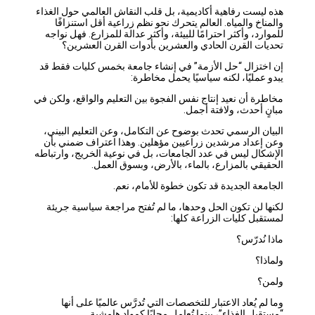
هذه ليست رفاهية أكاديمية، بل قلب النقاش العالمي حول الغذاء
والمناخ والمياه. العالم يتحرك نحو نظم زراعية أقل استنزافًا
للموارد، وأكثر احترامًا للبيئة، وأكثر عدالة للمزارع. فهل نواجه
تحديات القرن الحادي والعشرين بأدوات القرن العشرين؟
إن اختزال “حل الأزمة” في إنشاء جامعة بخمس كليات فقط قد
يبدو عمليًا، لكنه سياسيًا يحمل مخاطرة:
مخاطرة أن نعيد إنتاج نفس الفجوة بين التعليم والواقع، ولكن في
مبانٍ أحدث، ولافتة أجمل.
البيان الرسمي تحدث بوضوح عن التكامل، وعن التعليم البيني،
وعن إعداد مرشدين زراعيين مؤهلين. وهذا اعتراف ضمني بأن
الإشكال ليس في عدد الجامعات، بل في نوعية الخريج، وارتباطه
الحقيقي بالمزارع، بالماء، بالأرض، وبسوق العمل.
الجامعة الجديدة قد تكون خطوة للأمام، نعم.
لكنها لن تكون الحل وحدها، ما لم تُفتح مراجعة سياسية جريئة
لمستقبل كليات الزراعة كلها:
ماذا نُدرّس؟
ولماذا؟
ولمن؟
وما لم يُعاد الاعتبار للتخصصات التي تُدرَّس عالميًا على أنها
“مستقبل الغذاء”، بينما تُعامل محليًا كمواد هامشية.