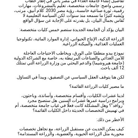
تفاصيل إنشاء جامعة الغذاء في مصر يأتي في إطار خطاب
رسمي واضح: جامعات متخصصة، تعليم بالمشروعات، مهارات
رقمية، ثورة صناعية خامسة، رؤية مصر 2030. كلام أنيق، مرتب،
ويُشبه كثيرًا ما نسمعه منذ سنوات. لكن السياسة التعليمية لا
تُقاس بجمال البيان، بل بقدرته على الإجابة عن سؤال الواقع.
البيان يؤكد أن الجامعة الجديدة ستضم خمس كليات متخصصة:
الزراعة الذكية، الإنتاج الحيواني، إدارة الموارد المائية، تكنولوجيا
العمليات الغذائية، والميكنة الزراعية.
نموذج يبدو منطقيًا على الورق، ويخاطب الاحتياجات العاجلة
للأمن الغذائي والصناعات المرتبطة به، خاصة مع الشراكة الدولية
(جامعة هيروشيما) والدعم البحثي من وزارة الزراعة التي تمتلك
12 ألف باحث.
لكن هنا يتوقف العقل السياسي عن التصفيق، ويبدأ في التساؤل.
ما مصير كليات الزراعة القائمة؟
لدينا عشرات الكليات، وأقسام متخصصة، وأساتذة، وباحثون،
وبرامج دراسية عمرها عشرات السنين. هل ستصبح مجرد
“روافد”؟ وهل المشكلة كانت فعلًا في غياب جامعة متخصصة، أم
في تهميش التخصصات الحديثة داخل الكليات القائمة؟
الأخطر من ذلك:
كيف يمكن الحديث عن مستقبل الزراعة، مع تجاهل تخصصات
محورية مثل الزراعة الحيوية، والعضوية، والزراعة المستدامة؟