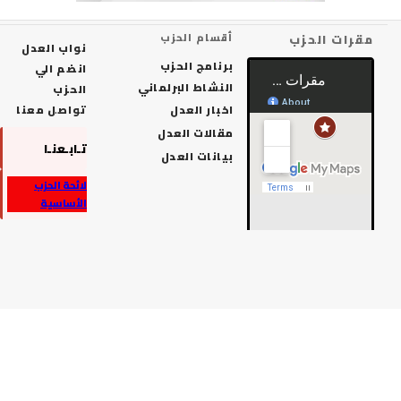
رات الحزب
أقسام الحزب
نواب العدل
برنامج الحزب
انضم الي
النشاط البرلماني
الحزب
اخبار العدل
تواصل معنا
مقالات العدل
تـابـعنـا
بيانات العدل
لائحة الحزب
الأساسية