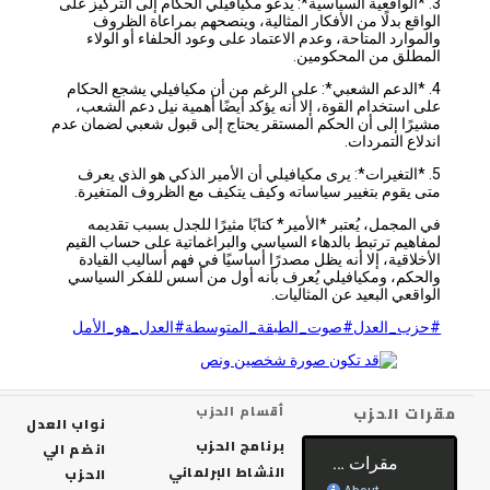
3. *الواقعية السياسية*: يدعو مكيافيلي الحكام إلى التركيز على
الواقع بدلًا من الأفكار المثالية، وينصحهم بمراعاة الظروف
والموارد المتاحة، وعدم الاعتماد على وعود الحلفاء أو الولاء
المطلق من المحكومين.
4. *الدعم الشعبي*: على الرغم من أن مكيافيلي يشجع الحكام
على استخدام القوة، إلا أنه يؤكد أيضًا أهمية نيل دعم الشعب،
مشيرًا إلى أن الحكم المستقر يحتاج إلى قبول شعبي لضمان عدم
اندلاع التمردات.
5. *التغيرات*: يرى مكيافيلي أن الأمير الذكي هو الذي يعرف
متى يقوم بتغيير سياساته وكيف يتكيف مع الظروف المتغيرة.
في المجمل، يُعتبر *الأمير* كتابًا مثيرًا للجدل بسبب تقديمه
لمفاهيم ترتبط بالدهاء السياسي والبراغماتية على حساب القيم
الأخلاقية، إلا أنه يظل مصدرًا أساسيًا في فهم أساليب القيادة
والحكم، ومكيافيلي يُعرف بأنه أول من أسس للفكر السياسي
الواقعي البعيد عن المثاليات.
#حزب_العدل
#صوت_الطبقة_المتوسطة
#العدل_هو_الأمل
رات الحزب
أقسام الحزب
نواب العدل
برنامج الحزب
انضم الي
النشاط البرلماني
الحزب