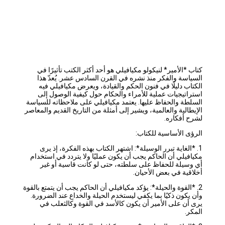
كتاب *الأمير* لنيكولو مكيافيلي هو أحد أكثر الكتب تأثيرًا في
السياسة والفكر منذ نشره في القرن السادس عشر. يُعدّ هذا
الكتاب دليلًا في فنون الحكم والقيادة، ويعرض مكيافيلي فيه
استراتيجيات عملية للأمراء والحكام حول كيفية الوصول إلى
السلطة والحفاظ عليها. يعتمد مكيافيلي على ملاحظاته للسياسة
الإيطالية والعالمية، ويشير إلى أمثلة من التاريخ القديم والمعاصر
لشرح أفكاره.
الرؤى الأساسية للكتاب:
1.
*الغاية تبرر الوسيلة*: اشتهر الكتاب بهذه الفكرة، إذ يرى
مكيافيلي أن الحاكم يجب أن يكون عمليًا ولا يتردد في استخدام
أي وسيلة للحفاظ على سلطته، حتى لو كانت قاسية أو غير
أخلاقية في بعض الأحيان.
2. *القوة والحيلة*: يؤكد مكيافيلي أن الحاكم يجب أن يتمتع بالقوة
وأن يكون ذكيًا بما يكفي ليستخدم الحيلة والخداع عند الضرورة.
يرى أن على الأمير أن يكون كالأسد في القوة وكالثعلب في
المكر.