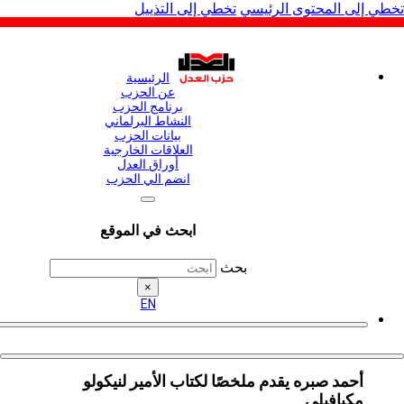
لى المحتوى الرئيسي
تخطي إلى التذييل
الرئيسية
عن الحزب
برنامج الحزب
النشاط البرلماني
بيانات الحزب
العلاقات الخارجية
أوراق العدل
انضم الي الحزب
ابحث في الموقع
بحث
×
EN
أحمد صبره يقدم ملخصًا لكتاب الأمير لنيكولو
مكيافيلي