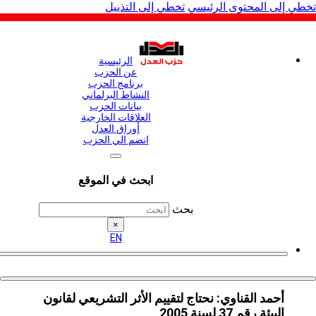
لى المحتوى الرئيسي
تخطي إلى التذييل
الرئيسية
عن الحزب
برنامج الحزب
النشاط البرلماني
بيانات الحزب
العلاقات الخارجية
أوراق العدل
انضم الي الحزب
ابحث في الموقع
بحث
×
EN
أحمد القناوي: نحتاج لتقييم الأثر التشريعي لقانون
البيئة رقم 37 لسنة 2005