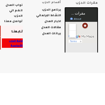
رات الحزب
أقسام الحزب
نواب العدل
برنامج الحزب
انضم الي
النشاط البرلماني
الحزب
اخبار العدل
تواصل معنا
مقالات العدل
تـابـعنـا
بيانات العدل
لائحة الحزب
الأساسية