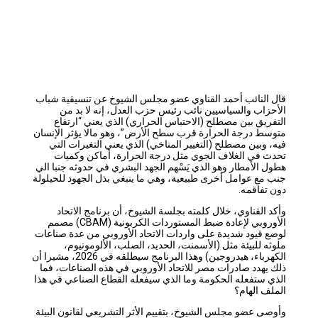
قال النائب أحمد القناوي عضو مجلس الشيوخ عن تنسيقية شباب
الأحزاب والسياسيين نائب رئيس حزب العدل، إنه لا بد من
التفريق بين مصطلح (الاحتباس الحراري) الذي يعني “ارتفاع
متوسط درجة الحرارة قرب سطح الأرض”، وهو مالا يؤثر الإنسان
فيه، وبين مصطلح (التغيير المناخي) الذي يعني التغيرات التي
تحدث في الغلاف الجوي مثل درجة الحرارة، أماكن وكميات
هطول الأمطار وهو الذي يَسْهم الجهد البشري في حدوثه جنبا الي
جنب مع عوامل أخرى طبيعية، وهي ما ينبغي بذل الجهود للحيلولة
دون تفاقمه.
وأكد القناوي، خلال كلمته بجلسة الشيوخ، أن برنامج الاتحاد
الأوروبي لإعادة ضبط المستوردات الكربونية (CBAM) مصمم
لوضع قيود شديدة على واردات الاتحاد الأوروبي من عدة صناعات
ملوثه للبيئة مثل (الأسمنت، الحديد، الصلب، الألومونيوم،
الكهرباء، هيدروجين) وهذا البرنامج سيطلقه في 2026، مشيرا أن
ذلك يهدد صادرات مصر للاتحاد الأوروبي في هذه الصناعات، فما
الذي ستفعله الحكومة وما الذي سيفعله القطاع الصناعي في هذا
الملف الهام؟
وأوصى عضو مجلس الشيوخ، بتقييم الأثر التشريعي لقانون البيئة