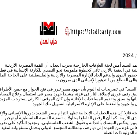
 السيد أمين لجنة العلاقات الخارجية بحزب العدل، أن القمة المصرية الأردنية
ية في العقبة بالأردن تأتي كخطوة ملموسة نحو التصدي للكارثة الإنسانية في قطا
لحضور القوي والدعم الجاد للإدارة المصرية والأردنية والفلسطينية على الحاجة المل
هالي القطاع من التدهور الإنساني الذي يمرون به.
لسيد” في تصريحات له اليوم بأن جهود مصر تبرز في فتح الحوار مع جميع الأطرا
ق وقف فوري لإطلاق النار في غزة، مشيدا جهود مصر في استقبال وعلاج المصاب
ها وتنسيق وتقديم المساعدات الإغاثية وإن كان الموقف الكارثي يستوجب المزيد
والجهود والضغط علي الإدارة الاسرائيلية لتسهيل تلك الجهود.
يثه قائلا “إن هذه الخطوات الإيجابية تظهر التزام مصر الشديد بدورها الإنساني والإ
ي للأزمة، كما أن الرفض القاطع لمحاولات تصفية القضية الفلسطينية أو تهجير
يين يعكس التمسك بالعدالة وحقوق الشعب الفلسطيني، وتجديد التأكيد على ضرو
الي غزة من العودة إلى ديارهم، ومطالبة المجتمع الدولي بتحمل مسئولياته لتنفيذ
 الدولية ذات الصلة.