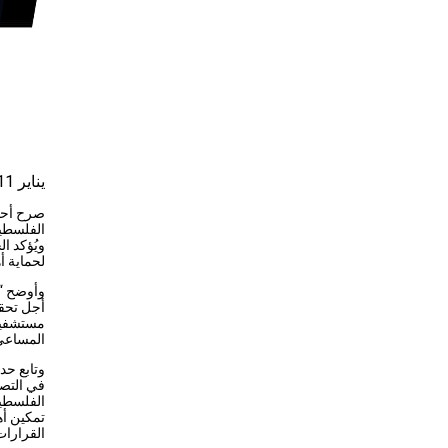
يناير 11, 2024
صرح أحمد
الفلسطين
ويُؤكد ا
لحماية أ
وأوضح “ا
أجل تحقي
مستشفيات
المساعي 
وتابع حد
في التصد
الفلسطين
تمكين أه
القرارات