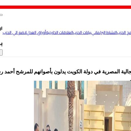
اب
مج الحزب
النشاط البرلماني
بيانات الحزب
العلاقات الخارجية
أوراق العدل
انضم الي الحزب
ب
×
الجالية المصرية في دولة الكويت يدلون بأصواتهم للمرشح أحمد ر