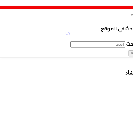
حث في الموقع
EN
حث
شاد