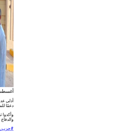
أغسطس 2, 5
أدلى عدد
دعمًا للمرشح أحمد
وأكدوا ث
والدفاع 
#حزب_ا