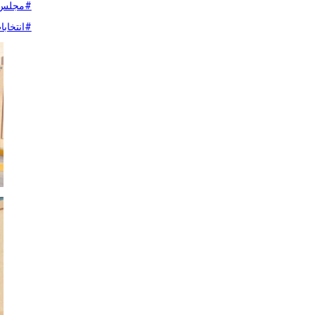
#مجلس_ال
#انتخاب