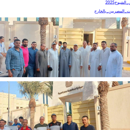
شيوخ2025
ات_المصريين_بالخارج